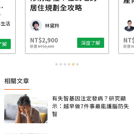
一
居住規劃全攻略
先
毒生活
林黛羚
NT$2,900
NT$
深度了解
了解
原價
NT$5,600
原價
N
相關文章
有失智基因注定發病？研究顯
示：越早做7件事最能護腦防失
智