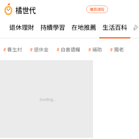
購買課程
退休理財
持續學習
在地推薦
生活百科
養生村
退休金
自書遺囑
補助
獨老