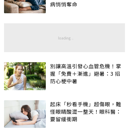
病悄悄奪命
別讓高溫引發心血管危機！掌
握「免費＋漸進」避暑：3 招
防心梗中暑
起床「秒看手機」超傷眼，難
怪眼睛酸澀一整天！眼科醫：
要留緩衝期