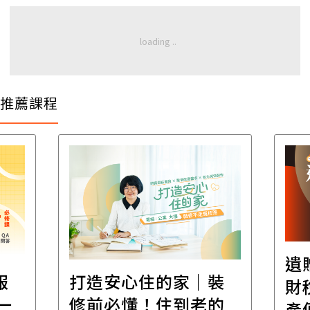
推薦課程
遺
報
打造安心住的家｜裝
財
一
修前必懂！住到老的
產