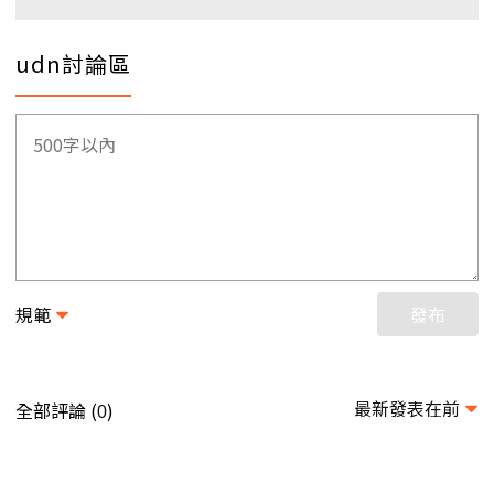
udn討論區
規範
發布
最新發表在前
全部評論 (
)
0