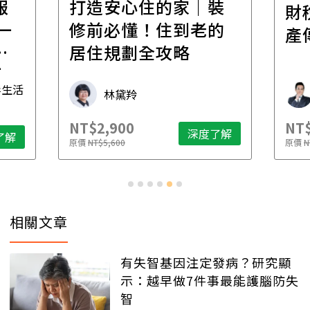
報
打造安心住的家｜裝
財
一
修前必懂！住到老的
產
一
居住規劃全攻略
先
毒生活
林黛羚
NT$2,900
NT$
深度了解
了解
原價
NT$5,600
原價
N
相關文章
有失智基因注定發病？研究顯
示：越早做7件事最能護腦防失
智