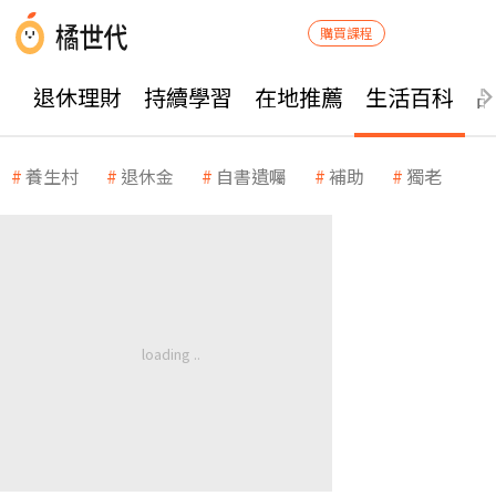
購買課程
退休理財
持續學習
在地推薦
生活百科
養生村
退休金
自書遺囑
補助
獨老