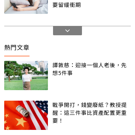
要留緩衝期
熱門文章
譚敦慈：迎接一個人老後，先
想5件事
戰爭開打，錢變廢紙？教授提
醒：這三件事比資產配置更重
要！