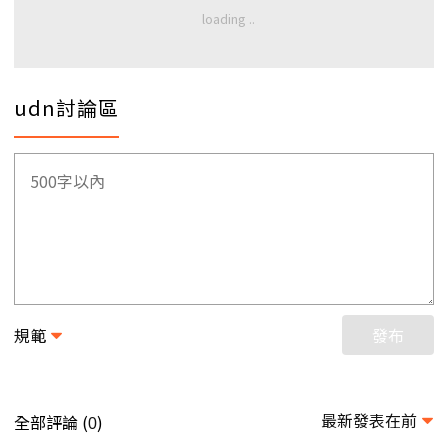
udn討論區
規範
發布
最新發表在前
全部評論 (
)
0