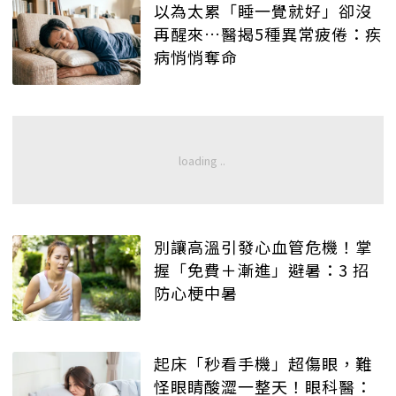
以為太累「睡一覺就好」卻沒
再醒來…醫揭5種異常疲倦：疾
病悄悄奪命
別讓高溫引發心血管危機！掌
握「免費＋漸進」避暑：3 招
防心梗中暑
起床「秒看手機」超傷眼，難
怪眼睛酸澀一整天！眼科醫：