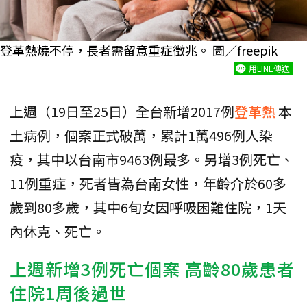
登革熱燒不停，長者需留意重症徵兆。 圖／freepik
用LINE傳送
上週（19日至25日）全台新增2017例
登革熱
本
土病例，個案正式破萬，累計1萬496例人染
疫，其中以台南市9463例最多。另增3例死亡、
11例重症，死者皆為台南女性，年齡介於60多
歲到80多歲，其中6旬女因呼吸困難住院，1天
內休克、死亡。
上週新增3例死亡個案 高齡80歲患者
住院1周後過世