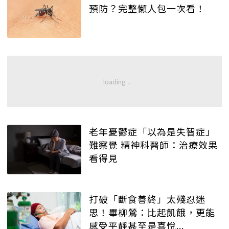
預防？完整懶人包一次看！
老年憂鬱症「以為是失智症」
難察覺 精神科醫師：治療效果
看得見
打破「斷食善終」太殘忍迷
思！畢柳鶯：比起飢餓，更能
感受平靜甚至是喜悅...