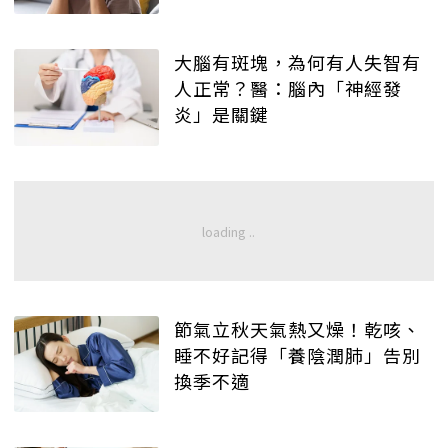
大腦有斑塊，為何有人失智有
人正常？醫：腦內「神經發
炎」是關鍵
節氣立秋天氣熱又燥！乾咳、
睡不好記得「養陰潤肺」告別
換季不適