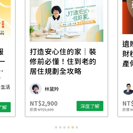
遺
報
打造安心住的家｜裝
財
一
修前必懂！住到老的
產
一
居住規劃全攻略
先
毒生活
林黛羚
NT$2,900
NT$
深度了解
了解
原價
NT$5,600
原價
N