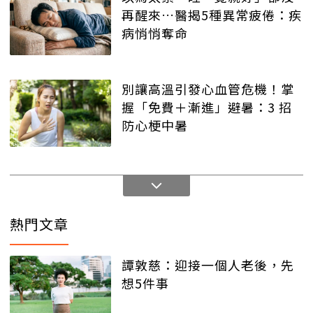
再醒來…醫揭5種異常疲倦：疾
病悄悄奪命
別讓高溫引發心血管危機！掌
握「免費＋漸進」避暑：3 招
防心梗中暑
熱門文章
譚敦慈：迎接一個人老後，先
想5件事