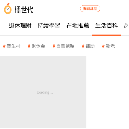
購買課程
退休理財
持續學習
在地推薦
生活百科
養生村
退休金
自書遺囑
補助
獨老