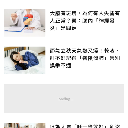
大腦有斑塊，為何有人失智有
人正常？醫：腦內「神經發
炎」是關鍵
節氣立秋天氣熱又燥！乾咳、
睡不好記得「養陰潤肺」告別
換季不適
以為太累「睡一覺就好」卻沒