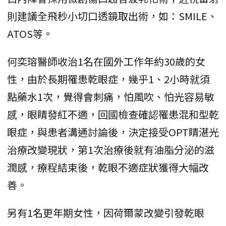
則建議全飛秒小切口透鏡取出術，如：SMILE、
ATOS等。
何奕瑢醫師收治1名在國外工作年約30歲的女
性，由於長期罹患乾眼症，幾乎1、2小時就須
點藥水1次，覺得會刺痛，怕風吹、怕光容易敏
感，眼睛發紅不適，回國檢查確認罹患混和型乾
眼症，與患者溝通討論後，決定接受OPT睛湛光
治療改變現狀，第1次治療後就有油脂分泌的滋
潤感，療程結束後，乾眼不適症狀獲得大幅改
善。
另有1名更年期女性，因荷爾蒙改變引發乾眼