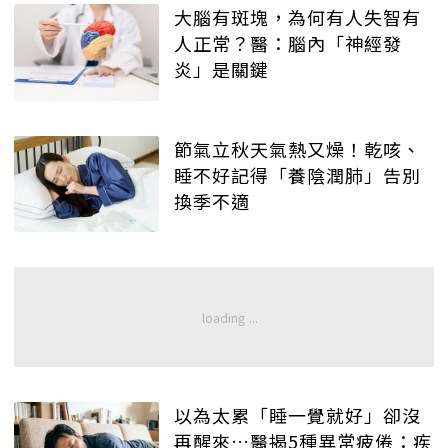
大腦有斑塊，為何有人失智有
人正常？醫：腦內「神經發
炎」是關鍵
節氣立秋天氣熱又燥！乾咳、
睡不好記得「養陰潤肺」告別
換季不適
以為太累「睡一覺就好」卻沒
再醒來…醫揭5種異常疲倦：疾