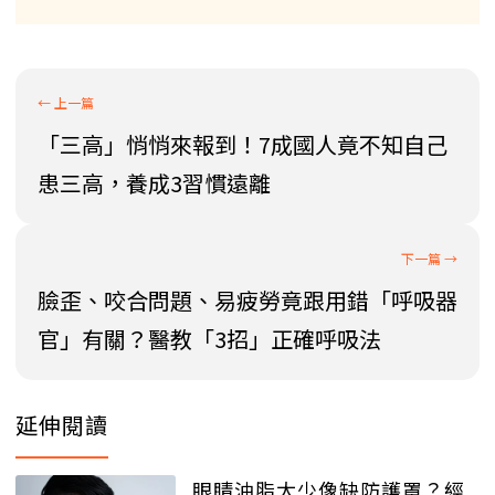
「三高」悄悄來報到！7成國人竟不知自己
患三高，養成3習慣遠離
臉歪、咬合問題、易疲勞竟跟用錯「呼吸器
官」有關？醫教「3招」正確呼吸法
延伸閱讀
眼睛油脂太少像缺防護罩？經