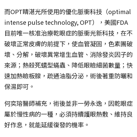
而OPT睛湛光所使用的優化脈衝科技（optimal
intense pulse technology, OPT），美國FDA
目前唯一核准治療乾眼症的脈衝光新科技，在不
破壞正常皮膚的前提下，使血管凝固，色素團破
壞、分解，破壞異常增生血管、消除發炎因子的
來源；熱殺死蠕型蟎蟲、降低眼瞼細菌數量；快
速加熱瞼板腺，疏通油脂分泌，術後著重防曬和
保濕即可。
何奕瑢醫師補充，術後並非一勞永逸，因乾眼症
屬於慢性病的一種，必須持續護眼熱敷、維持良
好作息，就能延緩復發的機率。