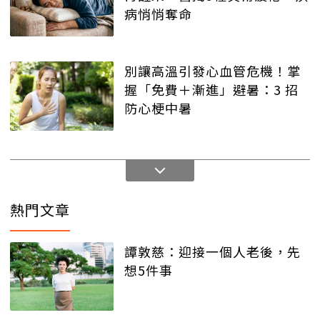
病悄悄奪命
別讓高溫引發心血管危機！掌
握「免費＋漸進」避暑：3 招
防心梗中暑
熱門文章
譚敦慈：迎接一個人老後，先
想5件事