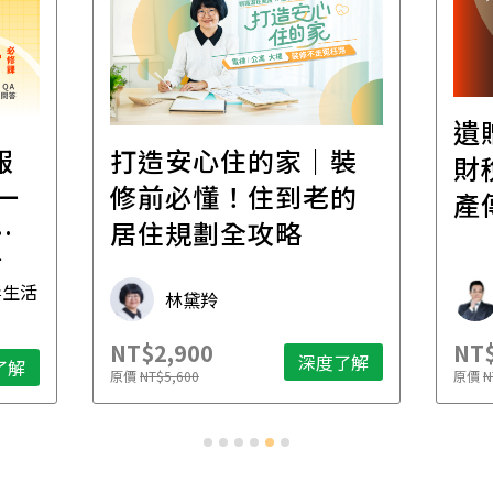
遺
報
打造安心住的家｜裝
財
一
修前必懂！住到老的
產
一
居住規劃全攻略
先
毒生活
林黛羚
NT$2,900
NT$
深度了解
了解
原價
NT$5,600
原價
N