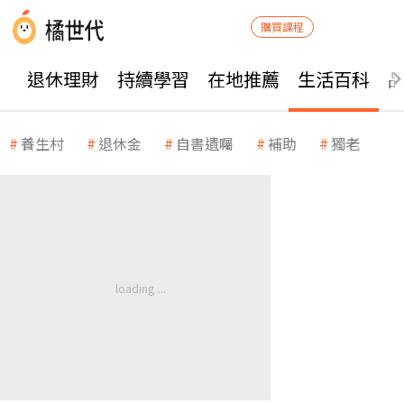
購買課程
退休理財
持續學習
在地推薦
生活百科
養生村
退休金
自書遺囑
補助
獨老