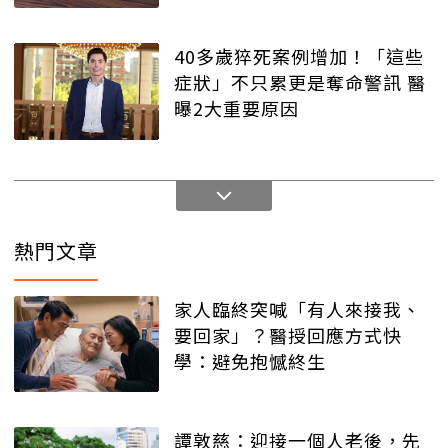
40多歲猝死案例增加！「這些
症狀」不只累更是奪命警訊 醫
曝2大重要原因
熱門文章
家人臨終突喊「有人來接我、
要回家」？醫授回應方式快
學：避免抱憾終生
譚敦慈：迎接一個人老後，先