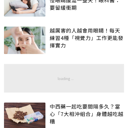
怪眼睛酸澀一整天！眼科醫：
要留緩衝期
越厲害的人越會用眼睛！每天
練習4種「視覺力」工作更能發
揮實力
中西藥一起吃要間隔多久？當
心「7大相沖組合」身體越吃越
糟