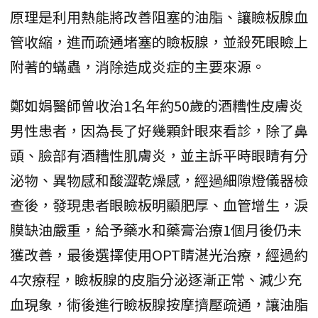
原理是利用熱能將改善阻塞的油脂、讓瞼板腺血
管收縮，進而疏通堵塞的瞼板腺，並殺死眼瞼上
附著的蟎蟲，消除造成炎症的主要來源。
鄭如娟醫師曾收治1名年約50歲的酒糟性皮膚炎
男性患者，因為長了好幾顆針眼來看診，除了鼻
頭、臉部有酒糟性肌膚炎，並主訴平時眼睛有分
泌物、異物感和酸澀乾燥感，經過細隙燈儀器檢
查後，發現患者眼瞼板明顯肥厚、血管增生，淚
膜缺油嚴重，給予藥水和藥膏治療1個月後仍未
獲改善，最後選擇使用OPT睛湛光治療，經過約
4次療程，瞼板腺的皮脂分泌逐漸正常、減少充
血現象，術後進行瞼板腺按摩擠壓疏通，讓油脂