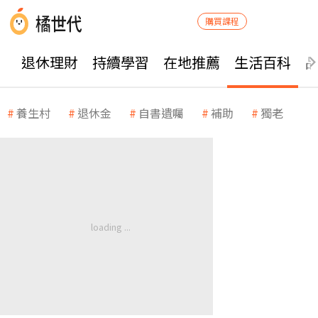
購買課程
退休理財
持續學習
在地推薦
生活百科
養生村
退休金
自書遺囑
補助
獨老