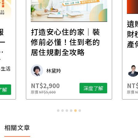
遺
報
打造安心住的家｜裝
財
一
修前必懂！住到老的
產
一
居住規劃全攻略
先
毒生活
林黛羚
NT$2,900
NT$
深度了解
了解
原價
NT$5,600
原價
N
相關文章