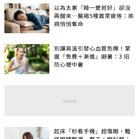
以為太累「睡一覺就好」卻沒
再醒來…醫揭5種異常疲倦：疾
病悄悄奪命
別讓高溫引發心血管危機！掌
握「免費＋漸進」避暑：3 招
防心梗中暑
起床「秒看手機」超傷眼，難