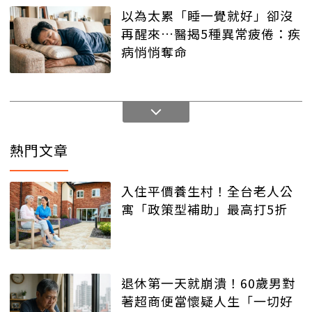
以為太累「睡一覺就好」卻沒
再醒來…醫揭5種異常疲倦：疾
病悄悄奪命
熱門文章
入住平價養生村！全台老人公
寓「政策型補助」最高打5折
退休第一天就崩潰！60歲男對
著超商便當懷疑人生「一切好