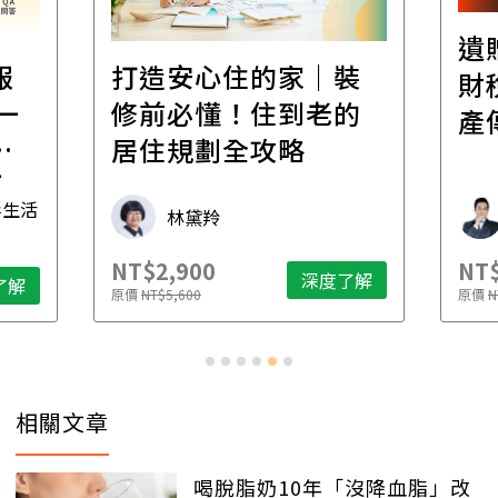
遺
報
打造安心住的家｜裝
財
一
修前必懂！住到老的
產
一
居住規劃全攻略
先
毒生活
林黛羚
NT$2,900
NT$
深度了解
了解
原價
NT$5,600
原價
N
相關文章
喝脫脂奶10年「沒降血脂」改