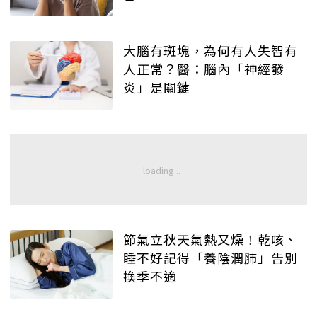
大腦有斑塊，為何有人失智有
人正常？醫：腦內「神經發
炎」是關鍵
節氣立秋天氣熱又燥！乾咳、
睡不好記得「養陰潤肺」告別
換季不適