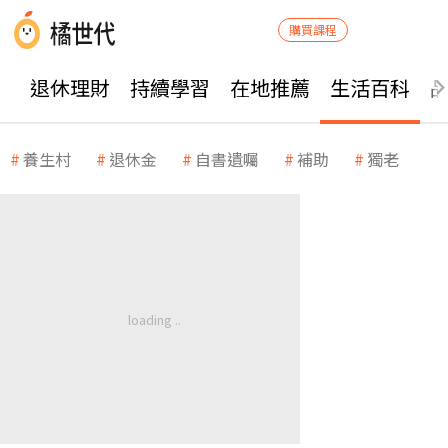
購買課程
退休理財
持續學習
在地推薦
生活百科
養生村
退休金
自書遺囑
補助
獨老