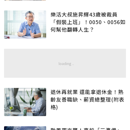
樂活大叔施昇輝43歲被裁員
「假裝上班」！0050、0056如
何幫他翻轉人生？
退休再就業 還能拿退休金！熟
齡友善職缺、薪資總整理(附表
格)
颱風雨來襲！事前「三準備」