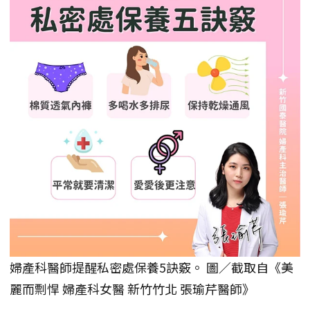
婦產科醫師提醒私密處保養5訣竅。 圖／截取自《美
麗而剽悍 婦產科女醫 新竹竹北 張瑜芹醫師》