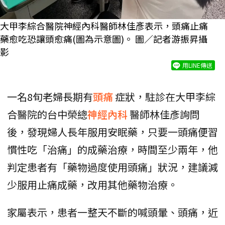
大甲李綜合醫院神經內科醫師林佳彥表示，頭痛止痛
藥愈吃恐讓頭愈痛(圖為示意圖)。 圖／記者游振昇攝
影
用LINE傳送
一名8旬老婦長期有
頭痛
症狀，駐診在大甲李綜
合醫院的台中榮總
神經內科
醫師林佳彥詢問
後，發現婦人長年服用安眠藥，只要一頭痛便習
慣性吃「治痛」的成藥治療，時間至少兩年，他
判定患者有「藥物過度使用頭痛」狀況，建議減
少服用止痛成藥，改用其他藥物治療。
家屬表示，患者一整天不斷的喊頭暈、頭痛，近