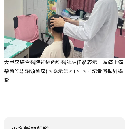
大甲李綜合醫院神經內科醫師林佳彥表示，頭痛止痛
藥愈吃恐讓頭愈痛(圖為示意圖)。 圖／記者游振昇攝
影
更多新聞報導