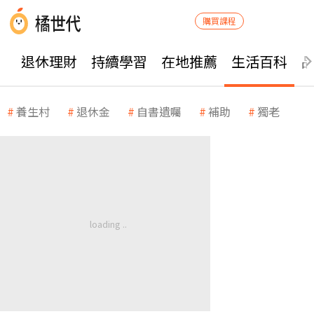
購買課程
退休理財
持續學習
在地推薦
生活百科
養生村
退休金
自書遺囑
補助
獨老