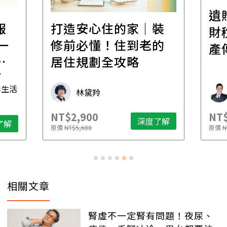
遺
報
打造安心住的家｜裝
財
一
修前必懂！住到老的
產
一
居住規劃全攻略
先
毒生活
林黛羚
NT$2,900
NT$
深度了解
了解
原價
NT$5,600
原價
N
相關文章
腎虛不一定腎有問題！夜尿、