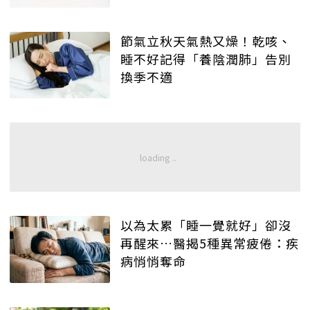
節氣立秋天氣熱又燥！乾咳、
睡不好記得「養陰潤肺」告別
換季不適
以為太累「睡一覺就好」卻沒
再醒來…醫揭5種異常疲倦：疾
病悄悄奪命