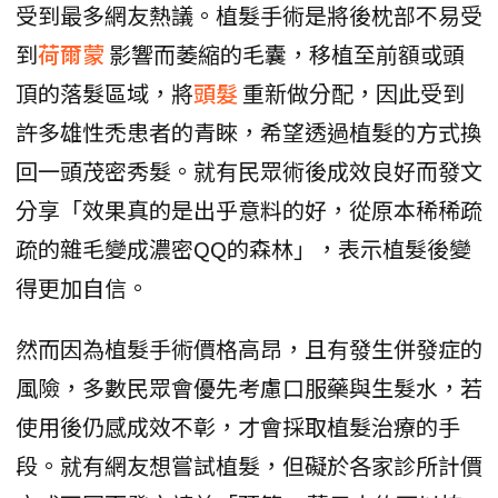
受到最多網友熱議。植髮手術是將後枕部不易受
到
荷爾蒙
影響而萎縮的毛囊，移植至前額或頭
頂的落髮區域，將
頭髮
重新做分配，因此受到
許多雄性禿患者的青睞，希望透過植髮的方式換
回一頭茂密秀髮。就有民眾術後成效良好而發文
分享「效果真的是出乎意料的好，從原本稀稀疏
疏的雜毛變成濃密QQ的森林」，表示植髮後變
得更加自信。
然而因為植髮手術價格高昂，且有發生併發症的
風險，多數民眾會優先考慮口服藥與生髮水，若
使用後仍感成效不彰，才會採取植髮治療的手
段。就有網友想嘗試植髮，但礙於各家診所計價