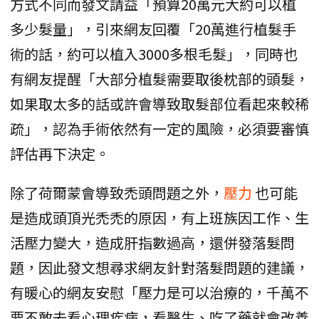
方式不同而發文請益「預算20萬元大約可以植
多少髮量」，引來網友回覆「20萬進行植髮手
術的話，約可以植入3000多根毛髮」，同時也
有網友提醒「大部分植髮需要取後枕部的頭髮，
如果取太多的話或許會導致取髮部位看起來較稀
疏」，認為手術依然有一定的風險，必須要審慎
評估再下決定。
除了荷爾蒙會導致禿頭問題之外，
壓力
也可能
是造成頭頂光禿禿的原因，有上班族因工作、生
活壓力變大，造成肝指數過高，還併發落髮問
題，因此發文想尋求網友針對落髮問題的建議，
有暖心的網友安慰「壓力是可以治療的，千萬不
要不敢去看心理疾病，看醫生、吃了藥就會改善