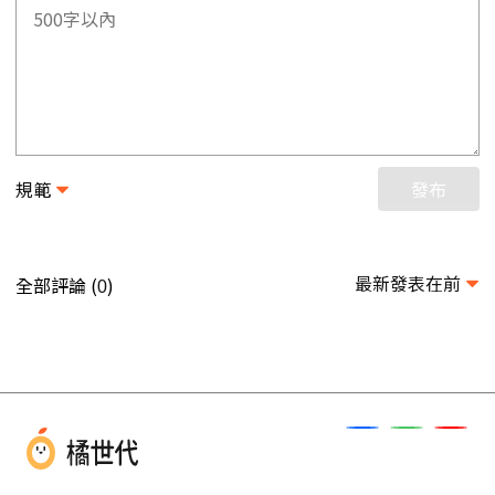
規範
發布
最新發表在前
全部評論 (
)
0