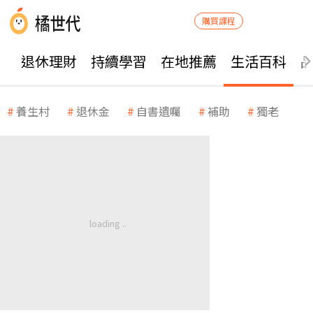
購買課程
退休理財
持續學習
在地推薦
生活百科
養生村
退休金
自書遺囑
補助
獨老