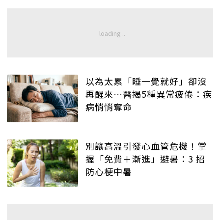
以為太累「睡一覺就好」卻沒
再醒來…醫揭5種異常疲倦：疾
病悄悄奪命
別讓高溫引發心血管危機！掌
握「免費＋漸進」避暑：3 招
防心梗中暑