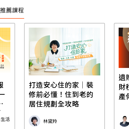
推薦課程
遺
報
打造安心住的家｜裝
財
一
修前必懂！住到老的
產
一
居住規劃全攻略
先
毒生活
林黛羚