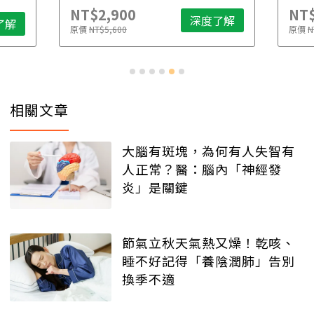
NT$2,900
NT$
深度了解
了解
原價
NT$5,600
原價
N
相關文章
大腦有斑塊，為何有人失智有
人正常？醫：腦內「神經發
炎」是關鍵
節氣立秋天氣熱又燥！乾咳、
睡不好記得「養陰潤肺」告別
換季不適