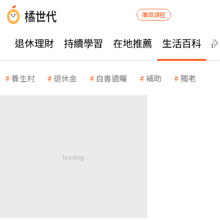
購買課程
退休理財
持續學習
在地推薦
生活百科
養生村
退休金
自書遺囑
補助
獨老