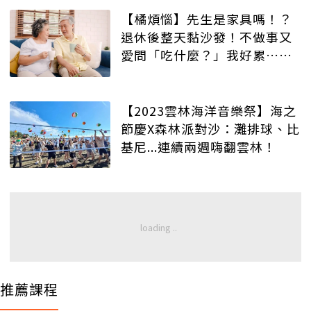
【橘煩惱】先生是家具嗎！？
退休後整天黏沙發！不做事又
愛問「吃什麼？」我好累…也
想退休！
【2023雲林海洋音樂祭】海之
節慶X森林派對沙：灘排球、比
基尼...連續兩週嗨翻雲林！
推薦課程