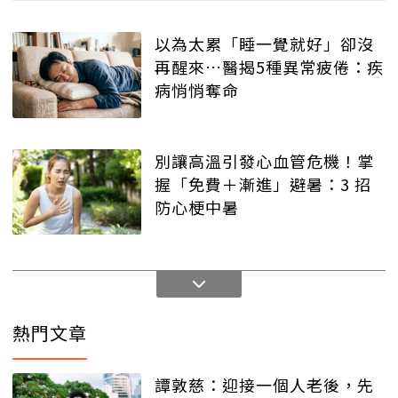
以為太累「睡一覺就好」卻沒
再醒來…醫揭5種異常疲倦：疾
病悄悄奪命
別讓高溫引發心血管危機！掌
握「免費＋漸進」避暑：3 招
防心梗中暑
熱門文章
譚敦慈：迎接一個人老後，先