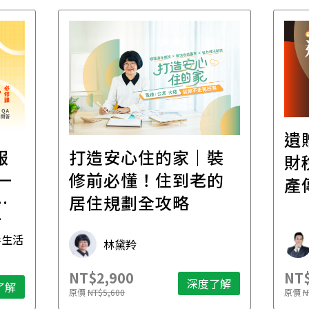
遺
報
打造安心住的家｜裝
財
一
修前必懂！住到老的
產
一
居住規劃全攻略
先
毒生活
林黛羚
NT$2,900
NT$
深度了解
了解
原價
NT$5,600
原價
N