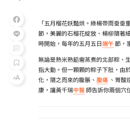
「五月榴花妖豔烘。綠楊帶雨垂垂
節，美麗的石榴花綻放、楊柳隨著
時開始，每年的五月五日
端午
節，
無論是熟米熟餡需蒸煮的北部粽、
指大動。但一顆顆的粽子下肚，由
化，隨之而來的腹脹、
腹痛
、胃酸
康，讓黃千瑞
中醫
師告訴你兩個穴