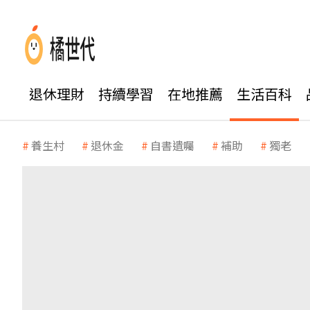
退休理財
持續學習
在地推薦
生活百科
養生村
退休金
自書遺囑
補助
獨老