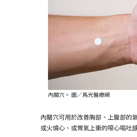
內關穴。 圖／馬光醫療網
內關穴可用於改善胸部、上腹部的
或火燒心、或胃氣上衝的噁心嘔吐