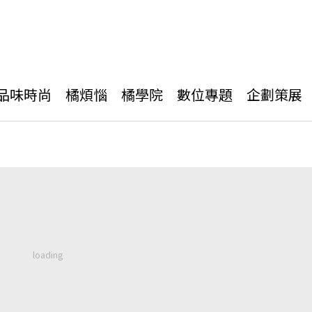
品味時尚
橘煩惱
橘學院
數位專題
企劃策展