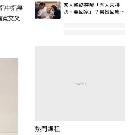
家人臨終突喊「有人來接
指中指無
我、要回家」？醫授回應方
指寬交叉
式快學：避免抱憾終生
熱門課程