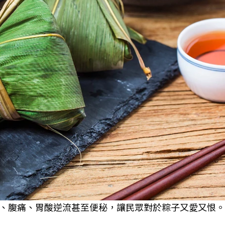
、腹痛、胃酸逆流甚至便秘，讓民眾對於粽子又愛又恨。