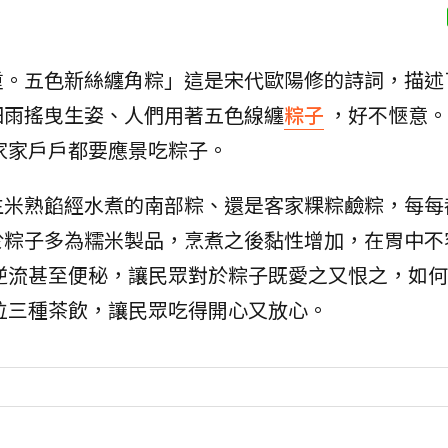
重。五色新絲纏角粽」這是宋代歐陽修的詩詞，描述
細雨搖曳生姿、人們用著五色線纏
粽子
，好不愜意。
家家戶戶都要應景吃粽子。
生米熟餡經水煮的南部粽、還是客家粿粽鹼粽，每每
於粽子多為糯米製品，烹煮之後黏性增加，在胃中不
逆流甚至便秘，讓民眾對於粽子既愛之又恨之，如何
位三種茶飲，讓民眾吃得開心又放心。