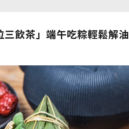
位三飲茶」端午吃粽輕鬆解油