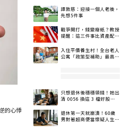
譚敦慈：迎接一個人老後，
先想5件事
戰爭開打，錢變廢紙？教授
提醒：這三件事比資產配置
更重要！
入住平價養生村！全台老人
公寓「政策型補助」最高打
5折
只想退休後穩穩領錢！她出
清 0056 換這 3 檔好股：
股價高點照樣買
逆的心悸
退休第一天就崩潰！60歲
男對著超商便當懷疑人生
「一切好安靜」