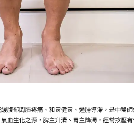
減緩腹部悶脹疼痛、和胃健胃、通腸導滯，是中醫師
、氣血生化之源，脾主升清、胃主降濁，經常按壓有