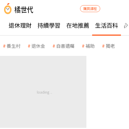
購買課程
退休理財
持續學習
在地推薦
生活百科
養生村
退休金
自書遺囑
補助
獨老