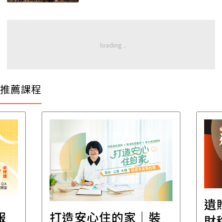
推薦課程
遺
報
打造安心住的家｜裝
財