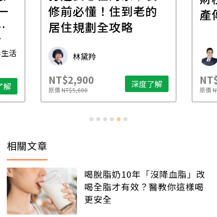
一
修前必懂！住到老的
產
一
居住規劃全攻略
先
毒生活
林黛羚
NT$2,900
NT$
深度了解
了解
原價
NT$5,600
原價
N
相關文章
喝脫脂奶10年「沒降血脂」改
喝全脂才有效？醫教你這樣喝
更安全