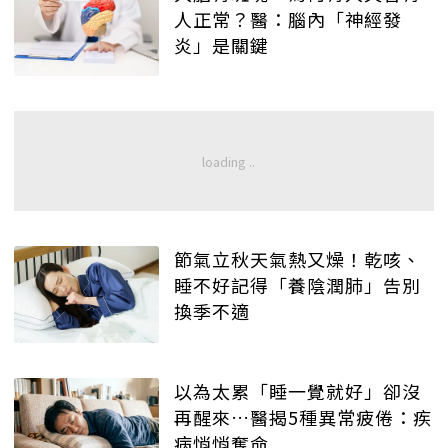
人正常？醫：腦內「神經發
炎」是關鍵
節氣立秋天氣熱又燥！乾咳、
睡不好記得「養陰潤肺」告別
換季不適
以為太累「睡一覺就好」卻沒
再醒來…醫揭5種異常疲倦：疾
病悄悄奪命