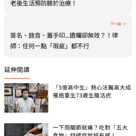
老後生活預防勝於治療！
簽名、錄音、蓋手印...遺囑卻無效？！律
師：任何一點「瑕疵」都不行
延伸閱讀
「5億高中生」熱心法醫高大成
罹癌重生73歲生龍活虎
一下雨關節就痛？吃對「五大
食物」舒緩症狀超有感！