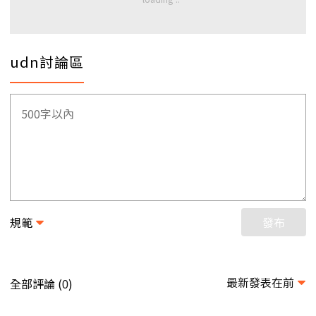
udn討論區
規範
發布
最新發表在前
全部評論 (
)
0