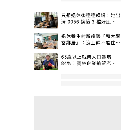
只想退休後穩穩領錢！她出
清 0056 換這 3 檔好股：
股價高點照樣買
退休養生村新趨勢「和大學
當鄰居」：沒上課不能住、
宿舍變養老房
65歲以上就業人口暴增
84%！雲林企業搶留老員
工：穩定性高、經驗豐富