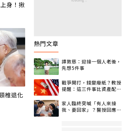
」上身！揪
熱門文章
譚敦慈：迎接一個人老後，
先想5件事
戰爭開打，錢變廢紙？教授
提醒：這三件事比資產配置
頸椎退化
更重要！
家人臨終突喊「有人來接
我、要回家」？醫授回應方
式快學：避免抱憾終生