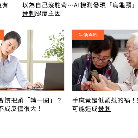
沒有
以為自己沒駝背…AI檢測發現「烏龜頸
骨刺
腿痠主因
生活百科
習慣把頭「轉一圈」？
手麻竟是低頭惹的禍！
不成反傷很大！
可能造成
骨刺