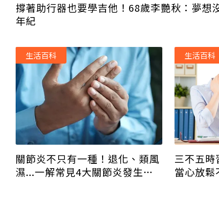
撐著助行器也要學吉他！68歲李艷秋：夢想
年紀
生活百科
生活百科
三不五時
關節炎不只有一種！退化、類風
當心放鬆
濕...一解常見4大關節炎發生原
因及症狀