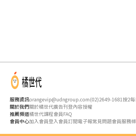
服務資訊
orangevip@udngroup.com
(02)2649-1681按2
每日
關於我們
關於橘世代
廣告刊登
內容授權
推薦頻道
橘世代課程
會員FAQ
會員中心
加入會員
登入會員
訂閱電子報
常見問題
會員服務條