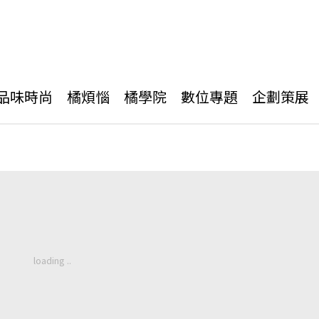
品味時尚
橘煩惱
橘學院
數位專題
企劃策展