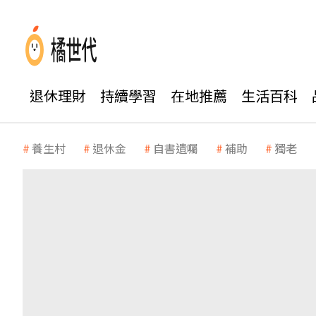
退休理財
持續學習
在地推薦
生活百科
養生村
退休金
自書遺囑
補助
獨老