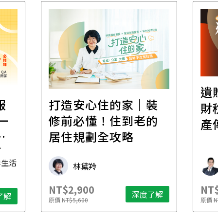
遺
報
打造安心住的家｜裝
財
一
修前必懂！住到老的
產
一
居住規劃全攻略
先
毒生活
林黛羚
NT$2,900
NT$
深度了解
了解
原價
NT$5,600
原價
N