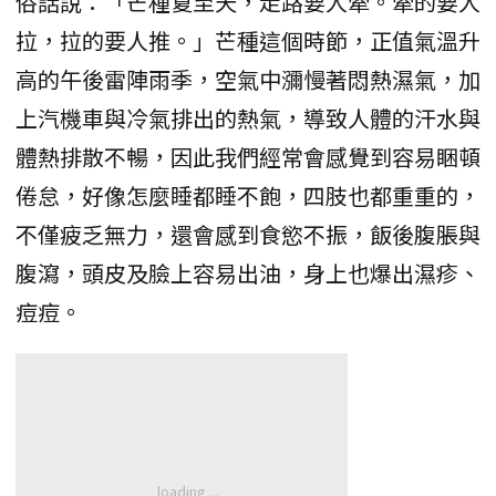
俗話說：「芒種夏至天，走路要人牽。牽的要人
拉，拉的要人推。」芒種這個時節，正值氣溫升
高的午後雷陣雨季，空氣中瀰慢著悶熱濕氣，加
上汽機車與冷氣排出的熱氣，導致人體的汗水與
體熱排散不暢，因此我們經常會感覺到容易睏頓
倦怠，好像怎麼睡都睡不飽，四肢也都重重的，
不僅疲乏無力，還會感到食慾不振，飯後腹脹與
腹瀉，頭皮及臉上容易出油，身上也爆出濕疹、
痘痘。