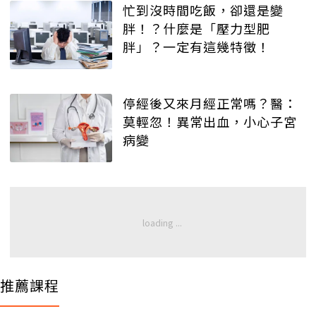
忙到沒時間吃飯，卻還是變
胖！？什麼是「壓力型肥
胖」？一定有這幾特徵！
停經後又來月經正常嗎？醫：
莫輕忽！異常出血，小心子宮
病變
推薦課程