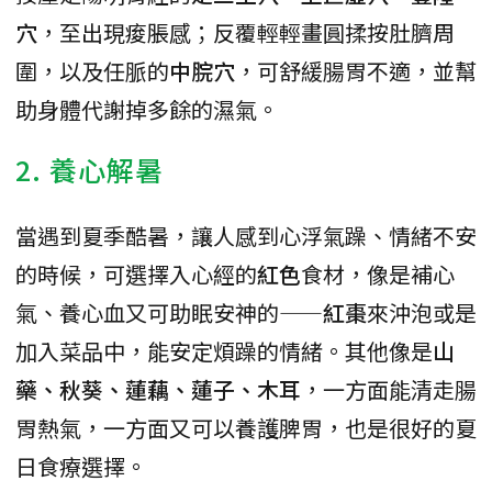
穴
，至出現痠脹感；反覆輕輕畫圓揉按肚臍周
圍，以及任脈的
中脘穴
，可舒緩腸胃不適，並幫
助身體代謝掉多餘的濕氣。
2. 養心解暑
當遇到夏季酷暑，讓人感到心浮氣躁、情緒不安
的時候，可選擇入心經的
紅色
食材，像是補心
氣、養心血又可助眠安神的——
紅棗
來沖泡或是
加入菜品中，能安定煩躁的情緒。其他像是
山
藥、秋葵、蓮藕、蓮子、木耳
，一方面能清走腸
胃熱氣，一方面又可以養護脾胃，也是很好的夏
日食療選擇。