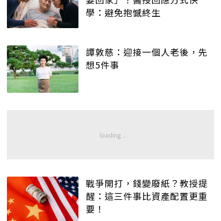
學：避免抱憾終生
譚敦慈：迎接一個人老後，先
想5件事
戰爭開打，錢變廢紙？教授提
醒：這三件事比資產配置更重
要！