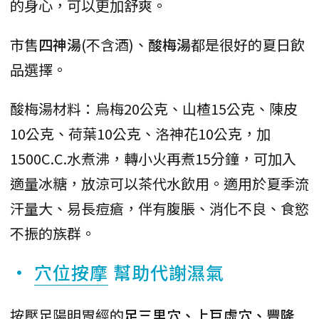
的身心，可以更加舒爽。
市售
四神湯
(不含酒)、
酸梅湯
都是很好的夏日飲
品選擇。
酸梅湯材料：烏梅20公克、山楂15公克、陳皮
10公克、荷葉10公克、洛神花10公克，加
1500C.C.水煮沸，轉小火再煮15分鐘，可加入
適量冰糖，放涼可以茶代水飲用。適用於夏季流
汗量大、易長痘瘡，伴有腹脹、消化不良、食慾
不振的族群。
•
穴位按摩
幫助代謝濕氣
按壓足陽明胃經的
足三里穴、上巨虛穴、豐隆