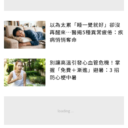
以為太累「睡一覺就好」卻沒
再醒來…醫揭5種異常疲倦：疾
病悄悄奪命
別讓高溫引發心血管危機！掌
握「免費＋漸進」避暑：3 招
防心梗中暑