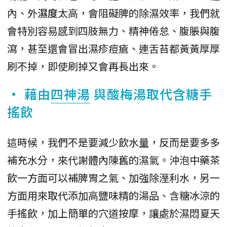
內、外
濕度
太高，會阻礙脾的除濕效率，我們就
會特別容易感到四肢無力、精神倦怠、腹脹與腹
瀉，甚至還會冒出濕疹痘瘡、連舌苔都黃黃厚厚
刷不掉，即使刷掉又會再長出來。
• 藉由
四神湯
與酸梅湯取代含糖手
搖飲
這時候，我們不是要減少飲水量，反而是要多多
補充水分，來代謝體內陳舊的濕氣。沖泡中藥茶
飲一方面可以補脾胃之氣、加強除溼利水，另一
方面用來取代添加高鹽味精的湯品、含糖冰涼的
手搖飲，加上簡單的穴道按摩，讓處於濕悶夏天