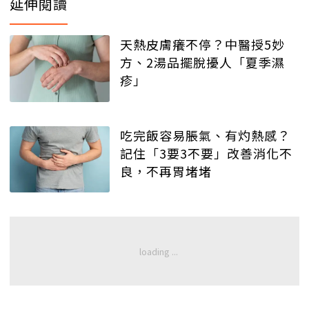
延伸閱讀
天熱皮膚癢不停？中醫授5妙
方、2湯品擺脫擾人「夏季濕
疹」
吃完飯容易脹氣、有灼熱感？
記住「3要3不要」改善消化不
良，不再胃堵堵