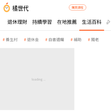
購買課程
退休理財
持續學習
在地推薦
生活百科
養生村
退休金
自書遺囑
補助
獨老