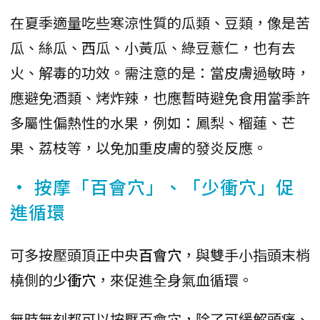
在夏季適量吃些寒涼性質的瓜類、豆類，像是苦
瓜、絲瓜、西瓜、小黃瓜、綠豆薏仁，也有去
火、解毒的功效。需注意的是：當皮膚過敏時，
應避免酒類、烤炸辣，也應暫時避免食用當季許
多屬性偏熱性的水果，例如：鳳梨、榴蓮、芒
果、荔枝等，以免加重皮膚的發炎反應。
• 按摩「百會穴」、「少衝穴」促
進循環
可多按壓頭頂正中央
百會穴
，與雙手小指頭末梢
橈側的
少衝穴
，來促進全身氣血循環。
無時無刻都可以按壓百會穴，除了可緩解頭痛、