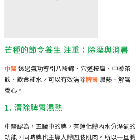
芒種的節令
養生
注重：除溼與
消暑
中醫
透過氣功導引八段錦、穴道按摩、中藥茶
飲、飲食補水，可以有效清除
脾胃
濕熱、解暑
養心。
1. 清除脾胃濕熱
中醫認為，五臟中的脾，有運化體內水分溼氣的
功能，同時脾也主導人體四肢肌肉。所以一旦體