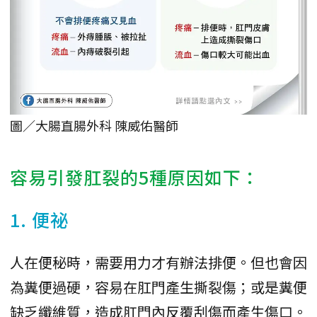
圖／大腸直腸外科 陳威佑醫師
容易引發肛裂的5種原因如下：
1. 便祕
人在便秘時，需要用力才有辦法排便。但也會因
為糞便過硬，容易在肛門產生撕裂傷；或是糞便
缺乏纖維質，造成肛門內反覆刮傷而產生傷口。