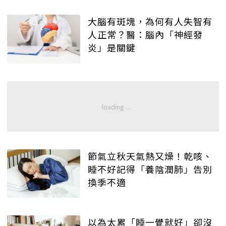
大腦有斑塊，為何有人失智有
人正常？醫：腦內「神經發
炎」是關鍵
節氣立秋天氣熱又燥！乾咳、
睡不好記得「養陰潤肺」告別
換季不適
以為太累「睡一覺就好」卻沒