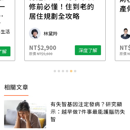
一
修前必懂！住到老的
產
一
居住規劃全攻略
先
毒生活
林黛羚
NT$2,900
NT$
深度了解
了解
原價
NT$5,600
原價
N
相關文章
有失智基因注定發病？研究顯
示：越早做7件事最能護腦防失
智