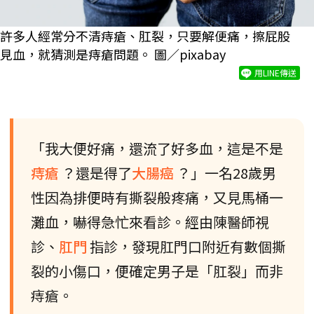
許多人經常分不清痔瘡、肛裂，只要解便痛，擦屁股
見血，就猜測是痔瘡問題。 圖／pixabay
用LINE傳送
「我大便好痛，還流了好多血，這是不是
痔瘡
？還是得了
大腸癌
？」一名28歲男
性因為排便時有撕裂般疼痛，又見馬桶一
灘血，嚇得急忙來看診。經由陳醫師視
診、
肛門
指診，發現肛門口附近有數個撕
裂的小傷口，便確定男子是「肛裂」而非
痔瘡。