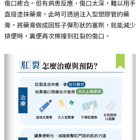
傷口癒合。但有病患反應，傷口太深，難以用手
直接塗抹藥膏。此時可透過注入型塑膠管的藥
膏，將藥膏做成固態子彈形狀的塞劑，就能減少
排便時，糞便再次擦撞到肛裂的傷口。