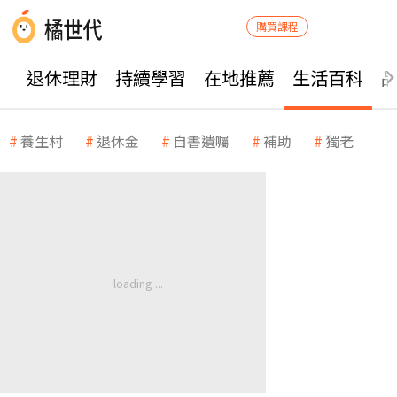
購買課程
退休理財
持續學習
在地推薦
生活百科
養生村
退休金
自書遺囑
補助
獨老