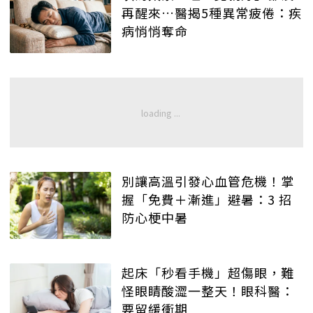
再醒來…醫揭5種異常疲倦：疾
病悄悄奪命
別讓高溫引發心血管危機！掌
握「免費＋漸進」避暑：3 招
防心梗中暑
起床「秒看手機」超傷眼，難
怪眼睛酸澀一整天！眼科醫：
要留緩衝期