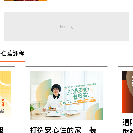
推薦課程
遺
報
打造安心住的家｜裝
財