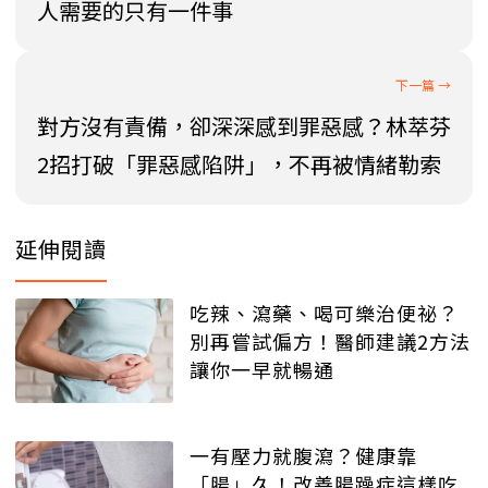
人需要的只有一件事
對方沒有責備，卻深深感到罪惡感？林萃芬
2招打破「罪惡感陷阱」，不再被情緒勒索
延伸閱讀
吃辣、瀉藥、喝可樂治便祕？
別再嘗試偏方！醫師建議2方法
讓你一早就暢通
一有壓力就腹瀉？健康靠
「腸」久！改善腸躁症這樣吃