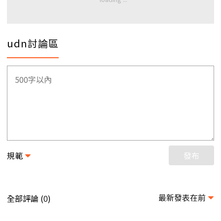
udn討論區
規範
發布
最新發表在前
全部評論 (
)
0