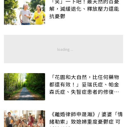
「笑」一下吧！最天然的百憂
解，減緩退化、釋放壓力還能
抗憂鬱
「花園和大自然，比任何藥物
都還有效！」妥瑞氏症、帕金
森氏症、失智症患者的修復與
療癒
《離婚律師申晟瀚》/ 婆婆「情
緒勒索」致媳婦重度憂鬱症 可