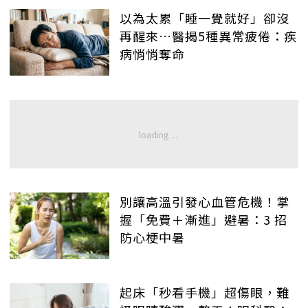
以為太累「睡一覺就好」卻沒
再醒來…醫揭5種異常疲倦：疾
病悄悄奪命
別讓高溫引發心血管危機！掌
握「免費＋漸進」避暑：3 招
防心梗中暑
起床「秒看手機」超傷眼，難