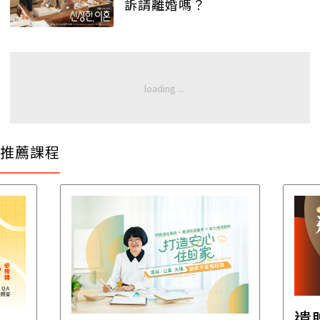
訴請離婚嗎？
推薦課程
遺