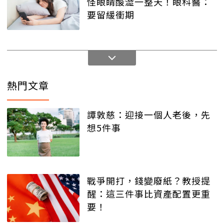
怪眼睛酸澀一整天！眼科醫：
要留緩衝期
熱門文章
譚敦慈：迎接一個人老後，先
想5件事
戰爭開打，錢變廢紙？教授提
醒：這三件事比資產配置更重
要！