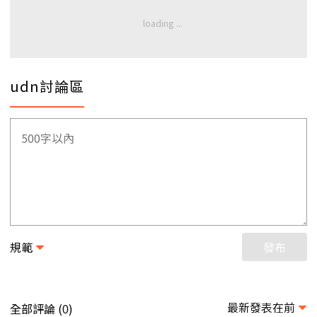
udn討論區
規範
發布
最新發表在前
全部評論 (
)
0