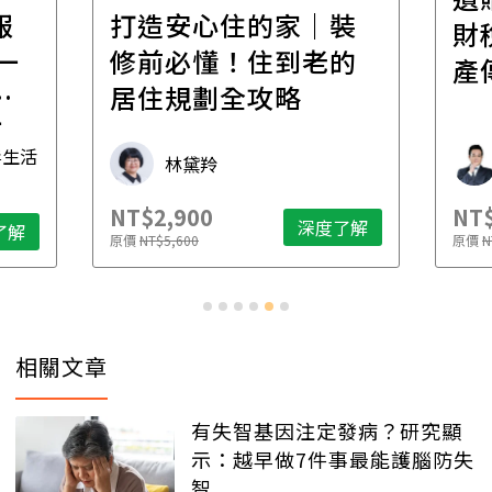
報
打造安心住的家｜裝
財
一
修前必懂！住到老的
產
一
居住規劃全攻略
先
毒生活
林黛羚
NT$2,900
NT$
深度了解
了解
原價
NT$5,600
原價
N
相關文章
有失智基因注定發病？研究顯
示：越早做7件事最能護腦防失
智