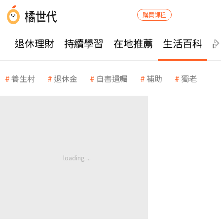
購買課程
退休理財
持續學習
在地推薦
生活百科
養生村
退休金
自書遺囑
補助
獨老