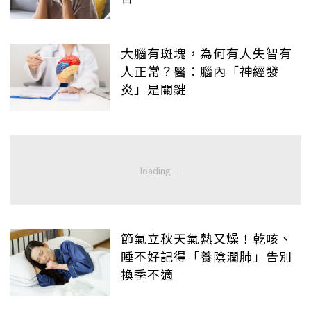
大腦有斑塊，為何有人失智有
人正常？醫：腦內「神經發
炎」是關鍵
節氣立秋天氣熱又燥！乾咳、
睡不好記得「養陰潤肺」告別
換季不適