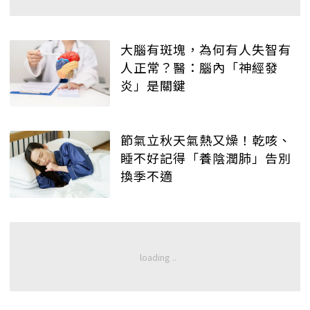
大腦有斑塊，為何有人失智有
人正常？醫：腦內「神經發
炎」是關鍵
節氣立秋天氣熱又燥！乾咳、
睡不好記得「養陰潤肺」告別
換季不適