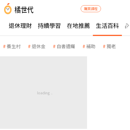
購買課程
退休理財
持續學習
在地推薦
生活百科
養生村
退休金
自書遺囑
補助
獨老