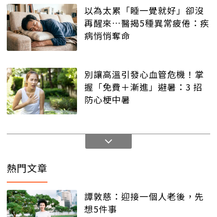
以為太累「睡一覺就好」卻沒
再醒來…醫揭5種異常疲倦：疾
病悄悄奪命
別讓高溫引發心血管危機！掌
握「免費＋漸進」避暑：3 招
防心梗中暑
熱門文章
譚敦慈：迎接一個人老後，先
想5件事