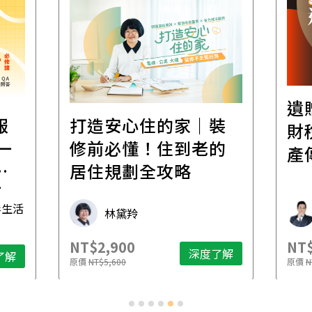
遺
報
打造安心住的家｜裝
財
一
修前必懂！住到老的
產
一
居住規劃全攻略
先
毒生活
林黛羚
NT$2,900
NT$
深度了解
了解
原價
NT$5,600
原價
N