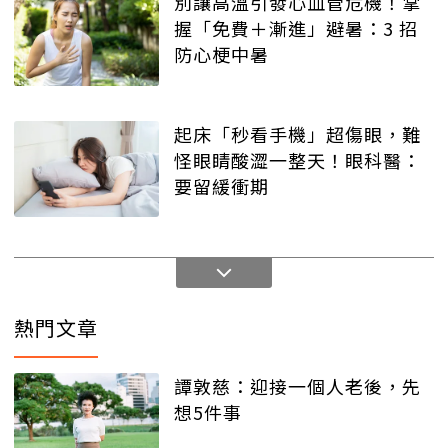
別讓高溫引發心血管危機！掌
握「免費＋漸進」避暑：3 招
防心梗中暑
起床「秒看手機」超傷眼，難
怪眼睛酸澀一整天！眼科醫：
要留緩衝期
熱門文章
譚敦慈：迎接一個人老後，先
想5件事