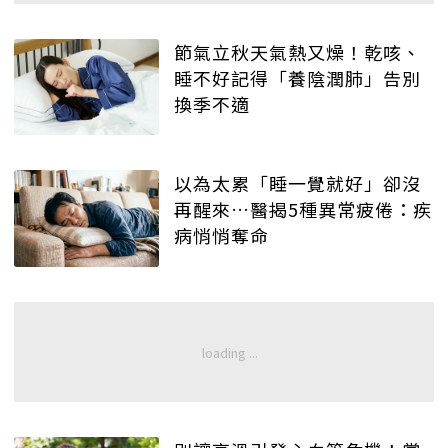
節氣立秋天氣熱又燥！乾咳、
睡不好記得「養陰潤肺」告別
換季不適
以為太累「睡一覺就好」卻沒
再醒來…醫揭5種異常疲倦：疾
病悄悄奪命