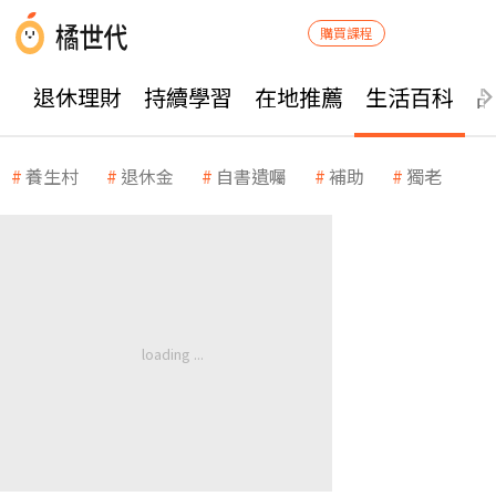
購買課程
退休理財
持續學習
在地推薦
生活百科
養生村
退休金
自書遺囑
補助
獨老