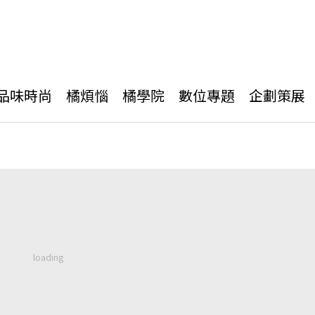
品味時尚
橘煩惱
橘學院
數位專題
企劃策展