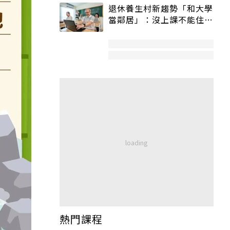
退休養生村新趨勢「和大學
當鄰居」：沒上課不能住、
宿舍變養老房
熱門課程