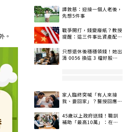
譚敦慈：迎接一個人老後，
先想5件事
戰爭開打，錢變廢紙？教授
外。
提醒：這三件事比資產配置
更重要！
只想退休後穩穩領錢！她出
清 0056 換這 3 檔好股：
股價高點照樣買
家人臨終突喊「有人來接
我、要回家」？醫授回應方
式快學：避免抱憾終生
45歲以上政府送錢！職訓
補助「最高10萬」：在
職、待業都能申請