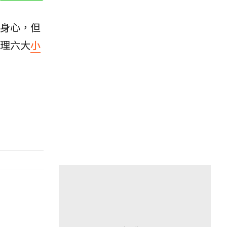
身心，但
理六大
小