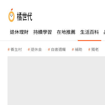
退休理財
持續學習
在地推薦
生活百科
養生村
退休金
自書遺囑
補助
獨老