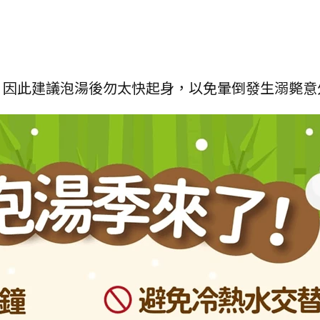
，因此建議泡湯後勿太快起身，以免暈倒發生溺斃意