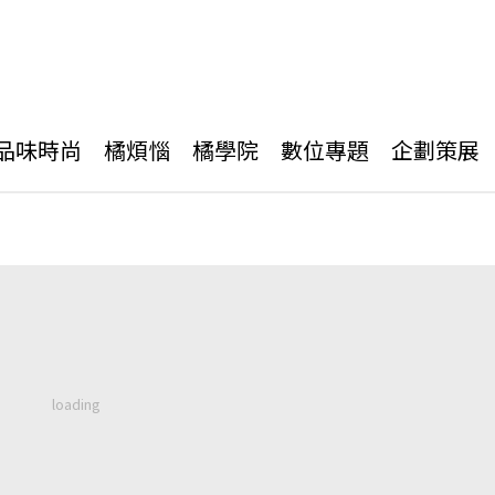
品味時尚
橘煩惱
橘學院
數位專題
企劃策展