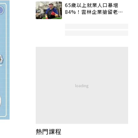
65歲以上就業人口暴增
84%！雲林企業搶留老員
工：穩定性高、經驗豐富
熱門課程