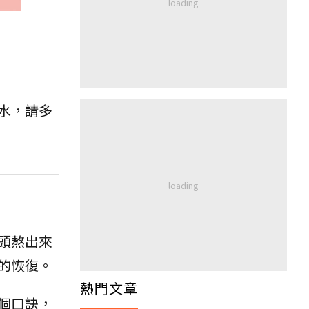
水，請多
頭熬出來
的恢復。
熱門文章
個口訣，