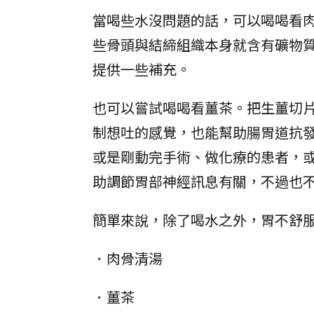
當喝些水沒問題的話，可以喝喝看
些骨頭與結締組織本身就含有礦物
提供一些補充。
也可以嘗試喝喝看薑茶。把生薑切
制想吐的感覺，也能幫助腸胃道抗
或是剛動完手術、做化療的患者，
助調節胃部神經訊息有關，不過也
簡單來說，除了喝水之外，胃不舒
．肉骨清湯
．薑茶