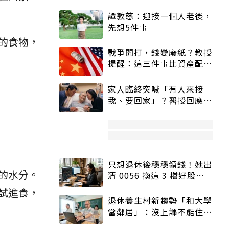
譚敦慈：迎接一個人老後，
先想5件事
的食物，
戰爭開打，錢變廢紙？教授
提醒：這三件事比資產配置
更重要！
家人臨終突喊「有人來接
我、要回家」？醫授回應方
式快學：避免抱憾終生
只想退休後穩穩領錢！她出
的水分。
清 0056 換這 3 檔好股：
股價高點照樣買
試進食，
退休養生村新趨勢「和大學
當鄰居」：沒上課不能住、
宿舍變養老房