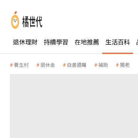
退休理財
持續學習
在地推薦
生活百科
養生村
退休金
自書遺囑
補助
獨老