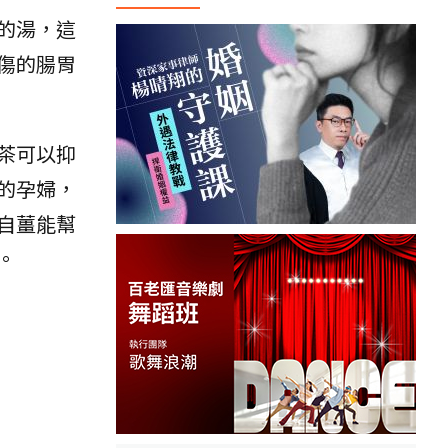
的湯，這
傷的腸胃
茶可以抑
的孕婦，
自薑能幫
。