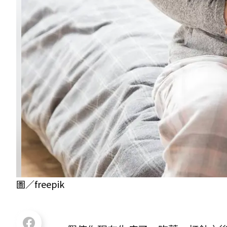
圖／freepik