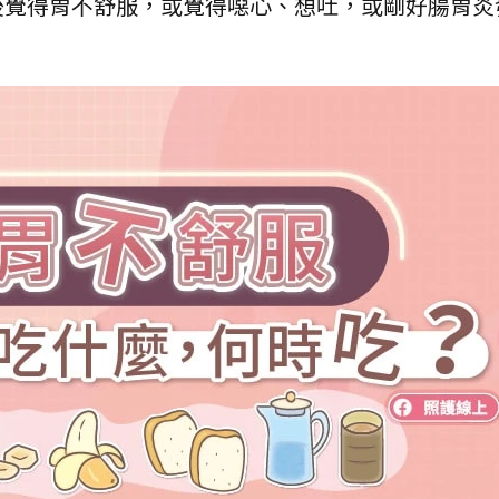
後覺得胃不舒服，或覺得噁心、想吐，或剛好腸胃炎