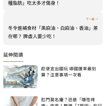
種脂肪」吃太多才傷身！
冬令進補食材「黑麻油、白麻油、香油」差
在哪？ 脾虛人要少吃！
延伸閱讀
趁便宜出國玩 哪國匯率最划
算？注意事項一次看
肛門莫名癢？恐是「隱性痔
瘡」作祟！醫揭「7原因」別只