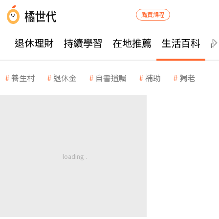
購買課程
退休理財
持續學習
在地推薦
生活百科
養生村
退休金
自書遺囑
補助
獨老