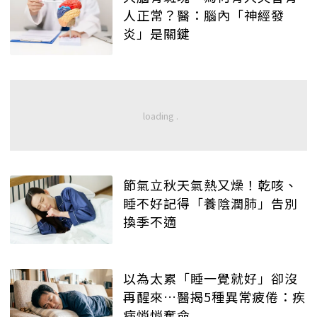
人正常？醫：腦內「神經發
炎」是關鍵
節氣立秋天氣熱又燥！乾咳、
睡不好記得「養陰潤肺」告別
換季不適
以為太累「睡一覺就好」卻沒
再醒來…醫揭5種異常疲倦：疾
病悄悄奪命