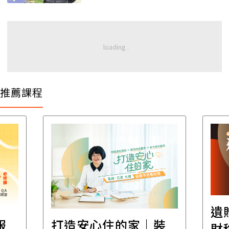
推薦課程
遺
報
打造安心住的家｜裝
財