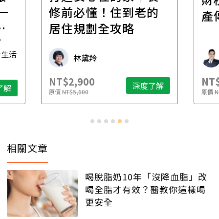
一
修前必懂！住到老的
產
一
居住規劃全攻略
先
毒生活
林黛羚
NT$2,900
NT$
深度了解
了解
原價
NT$5,600
原價
N
相關文章
喝脫脂奶10年「沒降血脂」改
喝全脂才有效？醫教你這樣喝
更安全