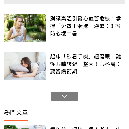
別讓高溫引發心血管危機！掌
握「免費＋漸進」避暑：3 招
防心梗中暑
起床「秒看手機」超傷眼，難
怪眼睛酸澀一整天！眼科醫：
要留緩衝期
熱門文章
譚敦慈：迎接一個人老後，先