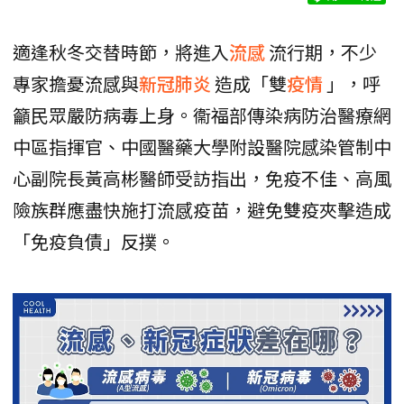
適逢秋冬交替時節，將進入
流感
流行期，不少
專家擔憂流感與
新冠肺炎
造成「雙
疫情
」，呼
籲民眾嚴防病毒上身。衞福部傳染病防治醫療網
中區指揮官、中國醫藥大學附設醫院感染管制中
心副院長黃高彬醫師受訪指出，免疫不佳、高風
險族群應盡快施打流感疫苗，避免雙疫夾擊造成
「免疫負債」反撲。