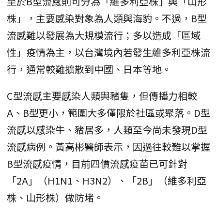
至於B型流感則可分為「維多利亞株」與「山形
株」，主要感染對象為人類與海豹。不過，B型
流感難以發展為大規模流行；多以造成「區域
性」疫情為主，以台灣境內若發生維多利亞株流
行，通常較難擴散到中國、日本等地。
C型流感主要感染人類與豬隻，但傳播力相較
A、B型更小，範圍大多僅限於社區或聚落。D型
流感以感染牛、豬居多，人類至今尚未發現D型
流感病例。黃高彬醫師表示，因過往較難以掌握
B型流感疫情，目前四價流感疫苗已可針對
「2A」（H1N1、H3N2）、「2B」（維多利亞
株、山形株）做防堵。