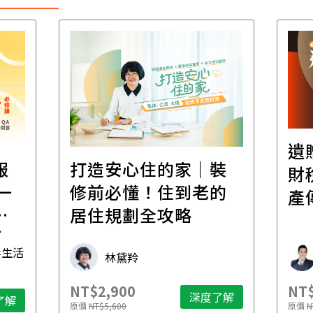
遺
報
打造安心住的家｜裝
財
一
修前必懂！住到老的
產
一
居住規劃全攻略
先
毒生活
林黛羚
NT$2,900
NT$
深度了解
了解
原價
NT$5,600
原價
N