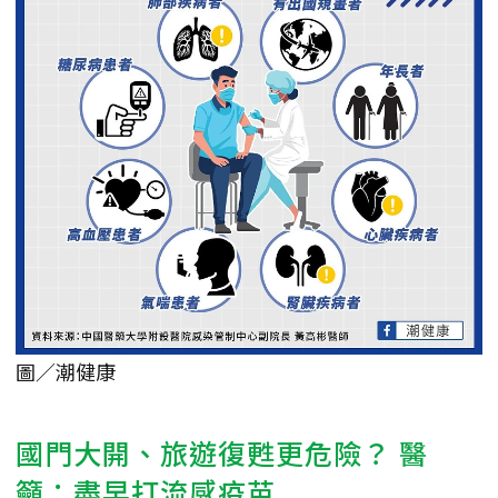
圖／潮健康
國門大開、旅遊復甦更危險？ 醫
籲：盡早打流感疫苗