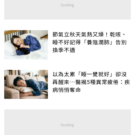
節氣立秋天氣熱又燥！乾咳、
睡不好記得「養陰潤肺」告別
換季不適
以為太累「睡一覺就好」卻沒
再醒來…醫揭5種異常疲倦：疾
病悄悄奪命