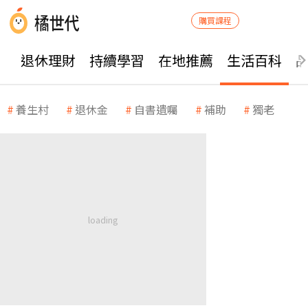
購買課程
退休理財
持續學習
在地推薦
生活百科
養生村
退休金
自書遺囑
補助
獨老