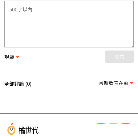
規範
發布
最新發表在前
全部評論 (
)
0