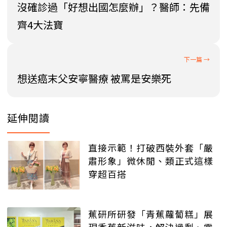
沒確診過「好想出國怎麼辦」？醫師：先備
齊4大法寶
想送癌末父安寧醫療 被罵是安樂死
延伸閱讀
直接示範！打破西裝外套「嚴
肅形象」微休閒、類正式這樣
穿超百搭
蕉研所研發「青蕉蘿蔔糕」展