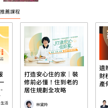
推薦課程
遺
報
打造安心住的家｜裝
財
一
修前必懂！住到老的
產
一
居住規劃全攻略
先
毒生活
林黛羚