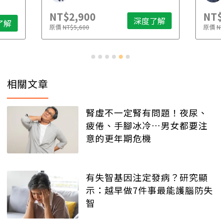
NT$2,900
NT$
深度了解
了解
原價
NT$5,600
原價
N
相關文章
腎虛不一定腎有問題！夜尿、
疲倦、手腳冰冷…男女都要注
意的更年期危機
有失智基因注定發病？研究顯
示：越早做7件事最能護腦防失
智