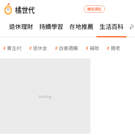
購買課程
退休理財
持續學習
在地推薦
生活百科
養生村
退休金
自書遺囑
補助
獨老