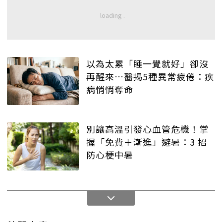
以為太累「睡一覺就好」卻沒
再醒來…醫揭5種異常疲倦：疾
病悄悄奪命
別讓高溫引發心血管危機！掌
握「免費＋漸進」避暑：3 招
防心梗中暑