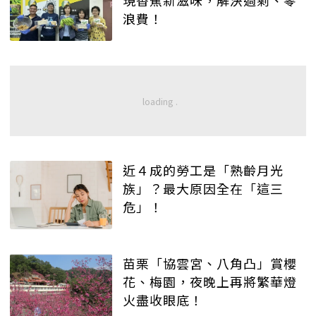
現香蕉新滋味，解決過剩、零
浪費！
近４成的勞工是「熟齡月光
族」？最大原因全在「這三
危」！
苗栗「協雲宮、八角凸」賞櫻
花、梅園，夜晚上再將繁華燈
火盡收眼底！