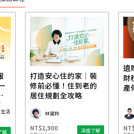
遺
報
打造安心住的家｜裝
財
一
修前必懂！住到老的
產
一
居住規劃全攻略
先
毒生活
林黛羚
NT$2,900
NT$
深度了解
了解