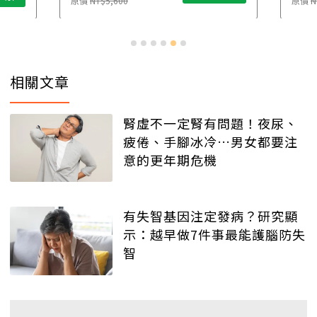
原價
NT$5,600
原價
N
相關文章
腎虛不一定腎有問題！夜尿、
疲倦、手腳冰冷…男女都要注
意的更年期危機
有失智基因注定發病？研究顯
示：越早做7件事最能護腦防失
智