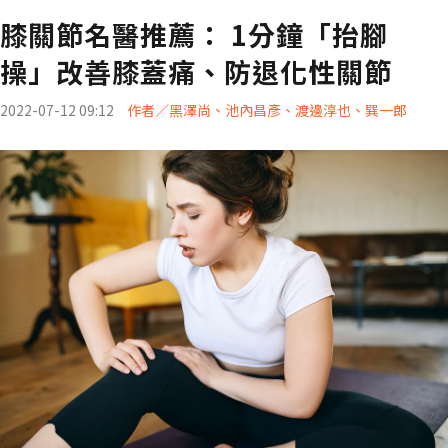
膝關節名醫推薦： 1分鐘「抬腳
操」改善膝蓋痛、防退化性關節
2022-07-12 09:12
作者／黑澤尚、池內昌彥、渡邊淳也、巽一郎