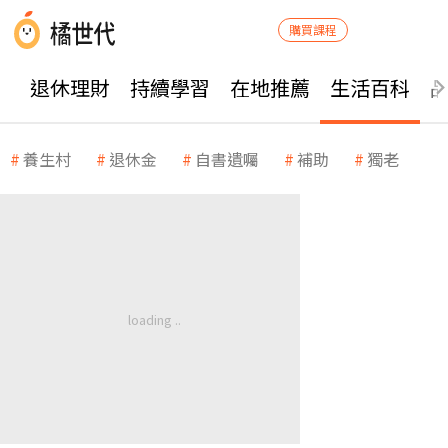
購買課程
退休理財
持續學習
在地推薦
生活百科
養生村
退休金
自書遺囑
補助
獨老