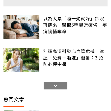
以為太累「睡一覺就好」卻沒
再醒來…醫揭5種異常疲倦：疾
病悄悄奪命
別讓高溫引發心血管危機！掌
握「免費＋漸進」避暑：3 招
防心梗中暑
熱門文章