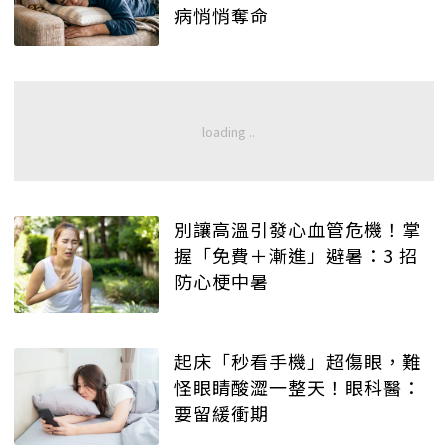
病悄悄奪命
別讓高溫引發心血管危機！掌
握「免費＋漸進」避暑：3 招
防心梗中暑
起床「秒看手機」超傷眼，難
怪眼睛酸澀一整天！眼科醫：
要留緩衝期