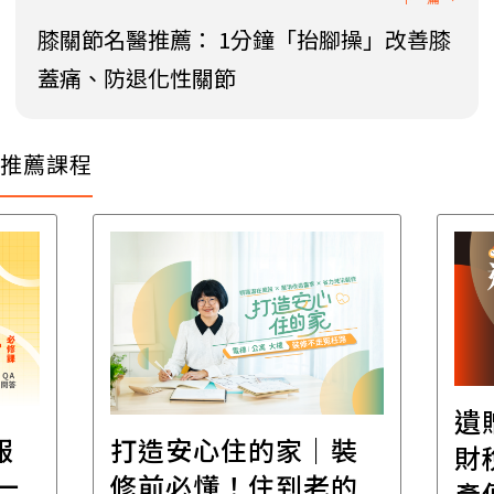
膝關節名醫推薦： 1分鐘「抬腳操」改善膝
蓋痛、防退化性關節
推薦課程
遺
報
打造安心住的家｜裝
財
一
修前必懂！住到老的
產