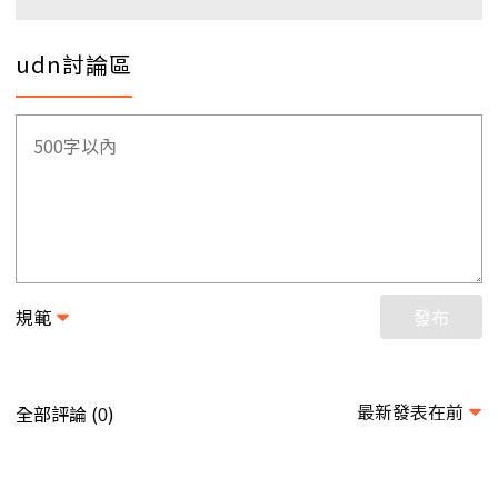
udn討論區
規範
發布
最新發表在前
全部評論 (
)
0