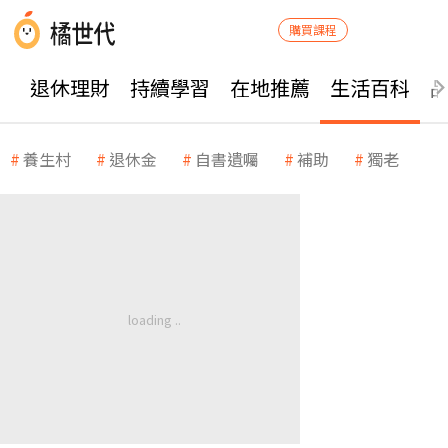
購買課程
退休理財
持續學習
在地推薦
生活百科
養生村
退休金
自書遺囑
補助
獨老