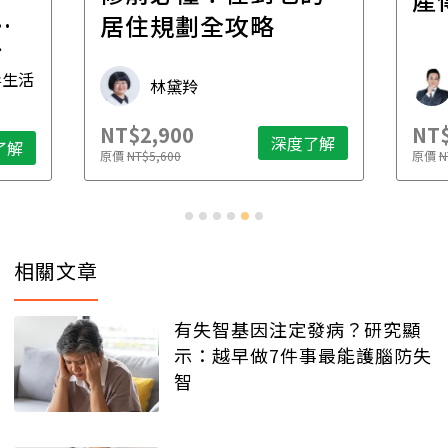
一
居住規劃全攻略
先
毒生活
林黛羚
NT$2,900
NT$
深度了解
了解
原價
NT$5,600
原價
N
相關文章
有失智基因注定發病？研究顯
示：越早做7件事最能護腦防失
智