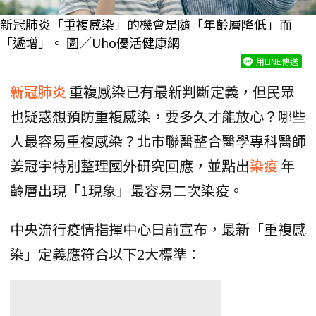
新冠肺炎「重複感染」的機會是隨「年齡層降低」而
「遞增」。 圖／Uho優活健康網
用LINE傳送
新冠肺炎
重複感染已有最新判斷定義，但民眾
也疑惑想預防重複感染，要多久才能放心？哪些
人最容易重複感染？北市聯醫整合醫學專科醫師
姜冠宇特別整理國外研究回應，並點出
染疫
年
齡層出現「1現象」最容易二次染疫。
中央流行疫情指揮中心日前宣布，最新「重複感
染」定義應符合以下2大標準：