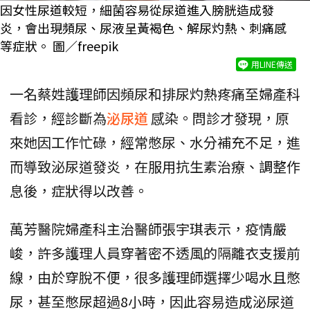
因女性尿道較短，細菌容易從尿道進入膀胱造成發
炎，會出現頻尿、尿液呈黃褐色、解尿灼熱、刺痛感
等症狀。 圖／freepik
用LINE傳送
一名蔡姓護理師因頻尿和排尿灼熱疼痛至婦產科
看診，經診斷為
泌尿道
感染。問診才發現，原
來她因工作忙碌，經常憋尿、水分補充不足，進
而導致泌尿道發炎，在服用抗生素治療、調整作
息後，症狀得以改善。
萬芳醫院婦產科主治醫師張宇琪表示，疫情嚴
峻，許多護理人員穿著密不透風的隔離衣支援前
線，由於穿脫不便，很多護理師選擇少喝水且憋
尿，甚至憋尿超過8小時，因此容易造成泌尿道