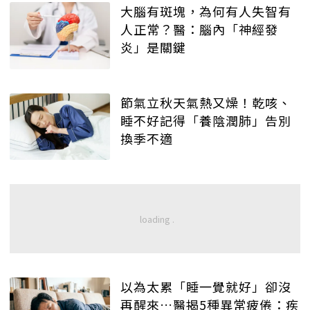
大腦有斑塊，為何有人失智有
人正常？醫：腦內「神經發
炎」是關鍵
節氣立秋天氣熱又燥！乾咳、
睡不好記得「養陰潤肺」告別
換季不適
以為太累「睡一覺就好」卻沒
再醒來…醫揭5種異常疲倦：疾