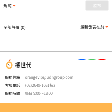
規範
發布
最新發表在前
全部評論 (
)
0
服務信箱
orangevip@udngroup.com
客服電話
(02)2649-1681按2
服務時間
每日 9:00～18:00