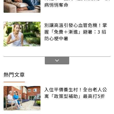
病悄悄奪命
別讓高溫引發心血管危機！掌
握「免費＋漸進」避暑：3 招
防心梗中暑
熱門文章
入住平價養生村！全台老人公
寓「政策型補助」最高打5折