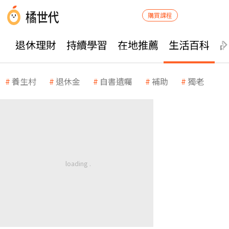
購買課程
退休理財
持續學習
在地推薦
生活百科
養生村
退休金
自書遺囑
補助
獨老