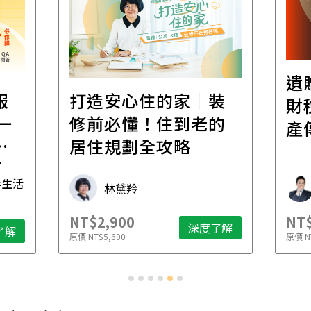
遺
報
打造安心住的家｜裝
財
一
修前必懂！住到老的
產
一
居住規劃全攻略
先
毒生活
林黛羚
NT$2,900
NT$
深度了解
了解
原價
NT$5,600
原價
N