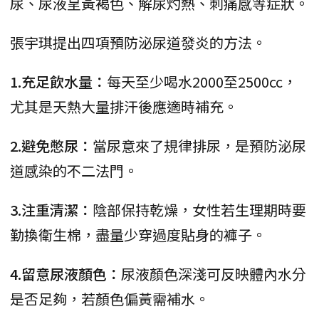
尿、尿液呈黃褐色、解尿灼熱、刺痛感等症狀。
張宇琪提出四項預防泌尿道發炎的方法。
1.充足飲水量：
每天至少喝水2000至2500cc，
尤其是天熱大量排汗後應適時補充。
2.避免憋尿：
當尿意來了規律排尿，是預防泌尿
道感染的不二法門。
3.注重清潔：
陰部保持乾燥，女性若生理期時要
勤換衛生棉，盡量少穿過度貼身的褲子。
4.留意尿液顏色：
尿液顏色深淺可反映體內水分
是否足夠，若顏色偏黃需補水。