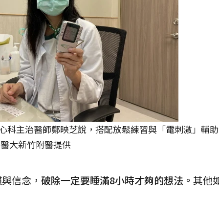
心科主治醫師鄭映芝說，搭配放鬆練習與「電刺激」輔助
中醫大新竹附醫提供
慣與信念，
破除一定要睡滿8小時才夠的想法。
其他