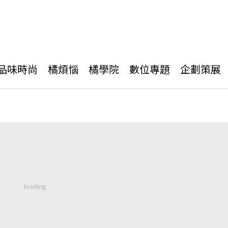
品味時尚
橘煩惱
橘學院
數位專題
企劃策展