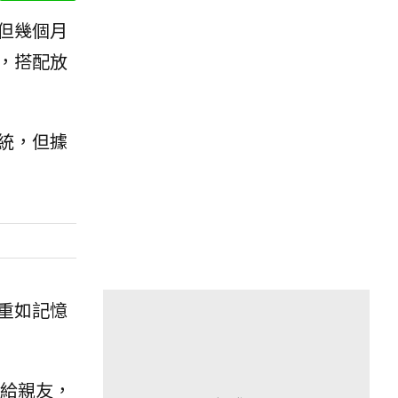
但幾個月
，搭配放
統，但據
重如記憶
給親友，