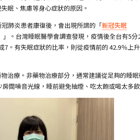
現失眠、焦慮等身心症狀的原因。
新冠肺炎患者康復後，會出現所謂的「
新冠失眠
d-somnia）」。台灣睡眠醫學會調查發現，疫情後全台有5
7。有失眠症狀的比率，則從疫情前的 42.9％上
藥物治療。非藥物治療部分，通常建議從足夠的睡眠
少房間噪音光線，睡前避免抽煙、吃太飽或喝太多