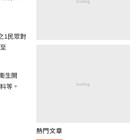
分之1民眾對
升至
衛生開
飲料等。
熱門文章