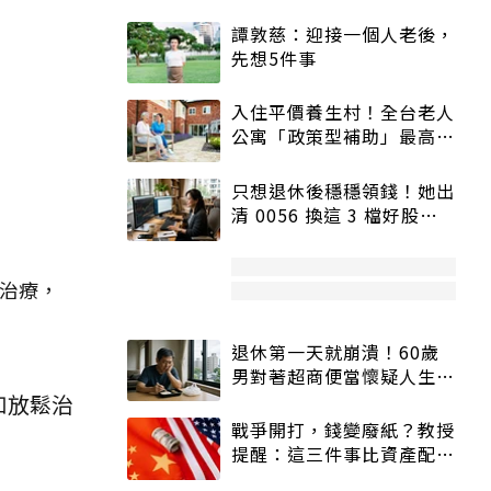
譚敦慈：迎接一個人老後，
先想5件事
入住平價養生村！全台老人
公寓「政策型補助」最高打
5折
只想退休後穩穩領錢！她出
清 0056 換這 3 檔好股：
股價高點照樣買
治療，
退休第一天就崩潰！60歲
男對著超商便當懷疑人生
「一切好安靜」
如放鬆治
戰爭開打，錢變廢紙？教授
提醒：這三件事比資產配置
更重要！