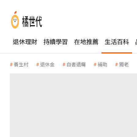
退休理財
持續學習
在地推薦
生活百科
養生村
退休金
自書遺囑
補助
獨老