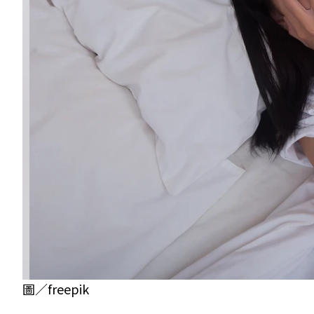
圖／freepik