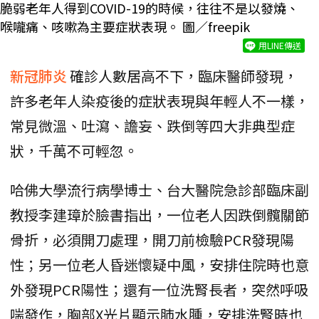
脆弱老年人得到COVID-19的時候，往往不是以發燒、
喉嚨痛、咳嗽為主要症狀表現。 圖／freepik
用LINE傳送
新冠肺炎
確診人數居高不下，臨床醫師發現，
許多老年人染疫後的症狀表現與年輕人不一樣，
常見微溫、吐瀉、譫妄、跌倒等四大非典型症
狀，千萬不可輕忽。
哈佛大學流行病學博士、台大醫院急診部臨床副
教授李建璋於臉書指出，一位老人因跌倒髖關節
骨折，必須開刀處理，開刀前檢驗PCR發現陽
性；另一位老人昏迷懷疑中風，安排住院時也意
外發現PCR陽性；還有一位洗腎長者，突然呼吸
喘發作，胸部X光片顯示肺水腫，安排洗腎時也