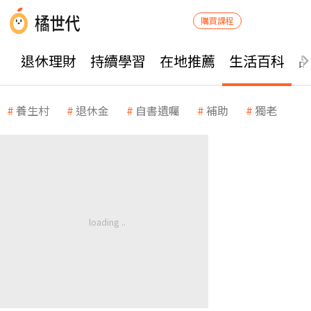
購買課程
退休理財
持續學習
在地推薦
生活百科
養生村
退休金
自書遺囑
補助
獨老