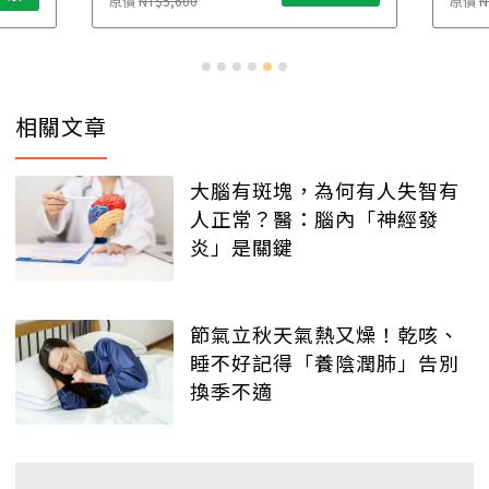
原價
NT$5,600
原價
N
相關文章
大腦有斑塊，為何有人失智有
人正常？醫：腦內「神經發
炎」是關鍵
節氣立秋天氣熱又燥！乾咳、
睡不好記得「養陰潤肺」告別
換季不適