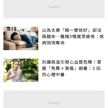
以為太累「睡一覺就好」卻沒
再醒來…醫揭5種異常疲倦：疾
病悄悄奪命
別讓高溫引發心血管危機！掌
握「免費＋漸進」避暑：3 招
防心梗中暑