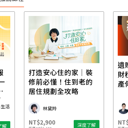
遺
報
打造安心住的家｜裝
財
一
修前必懂！住到老的
產
一
居住規劃全攻略
先
毒生活
林黛羚
NT$2,900
NT$
深度了解
了解