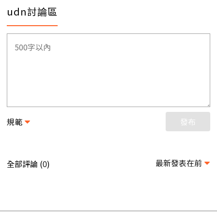
udn討論區
規範
發布
最新發表在前
全部評論 (
)
0