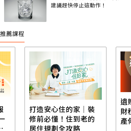
建議趕快停止這動作！
推薦課程
遺
報
打造安心住的家｜裝
財
一
修前必懂！住到老的
產
一
居住規劃全攻略