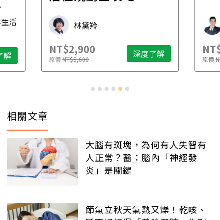
先
毒生活
林黛羚
NT$2,900
NT$
深度了解
了解
原價
NT$5,600
原價
N
相關文章
大腦有斑塊，為何有人失智有
人正常？醫：腦內「神經發
炎」是關鍵
節氣立秋天氣熱又燥！乾咳、