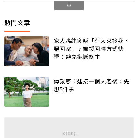
熱門文章
家人臨終突喊「有人來接我、
要回家」？醫授回應方式快
學：避免抱憾終生
譚敦慈：迎接一個人老後，先
想5件事