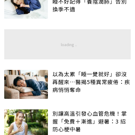
睡不好記得「養陰潤肺」告別
換季不適
以為太累「睡一覺就好」卻沒
再醒來…醫揭5種異常疲倦：疾
病悄悄奪命
別讓高溫引發心血管危機！掌
握「免費＋漸進」避暑：3 招
防心梗中暑