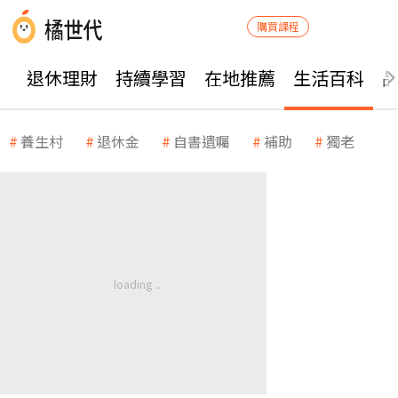
購買課程
退休理財
持續學習
在地推薦
生活百科
養生村
退休金
自書遺囑
補助
獨老