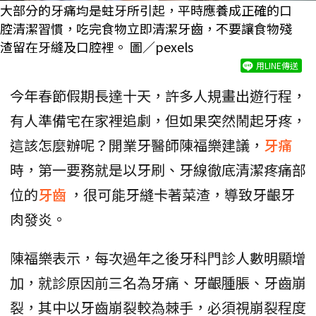
大部分的牙痛均是蛀牙所引起，平時應養成正確的口
腔清潔習慣，吃完食物立即清潔牙齒，不要讓食物殘
渣留在牙縫及口腔裡。 圖／pexels
用LINE傳送
今年春節假期長達十天，許多人規畫出遊行程，
有人準備宅在家裡追劇，但如果突然鬧起牙疼，
這該怎麼辦呢？開業牙醫師陳福樂建議，
牙痛
時，第一要務就是以牙刷、牙線徹底清潔疼痛部
位的
牙齒
，很可能牙縫卡著菜渣，導致牙齦牙
肉發炎。
陳福樂表示，每次過年之後牙科門診人數明顯增
加，就診原因前三名為牙痛、牙齦腫脹、牙齒崩
裂，其中以牙齒崩裂較為棘手，必須視崩裂程度