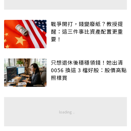
戰爭開打，錢變廢紙？教授提
醒：這三件事比資產配置更重
要！
只想退休後穩穩領錢！她出清
0056 換這 3 檔好股：股價高點
照樣買