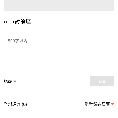
udn討論區
規範
發布
最新發表在前
全部評論 (
)
0