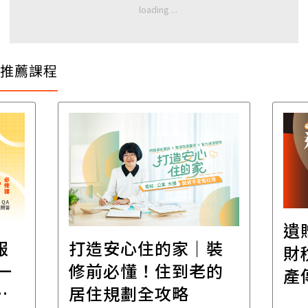
推薦課程
遺
報
打造安心住的家｜裝
財
一
修前必懂！住到老的
產
一
居住規劃全攻略