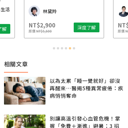
先
毒生活
林黛羚
NT$2,900
NT$
深度了解
了解
原價
NT$5,600
原價
N
相關文章
以為太累「睡一覺就好」卻沒
再醒來…醫揭5種異常疲倦：疾
病悄悄奪命
別讓高溫引發心血管危機！掌
握「免費＋漸進」避暑：3 招