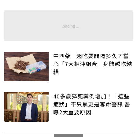
中西藥一起吃要間隔多久？當
心「7大相沖組合」身體越吃越
糟
40多歲猝死案例增加！「這些
症狀」不只累更是奪命警訊 醫
曝2大重要原因