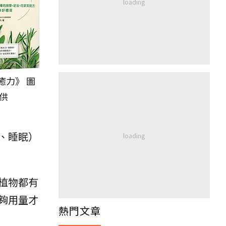
癒力》 圖
供
、睡眠）
植物都有
夠用量才
熱門文章