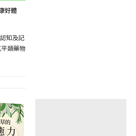
康好體
認知及記
氮平類藥物