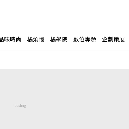
品味時尚
橘煩惱
橘學院
數位專題
企劃策展