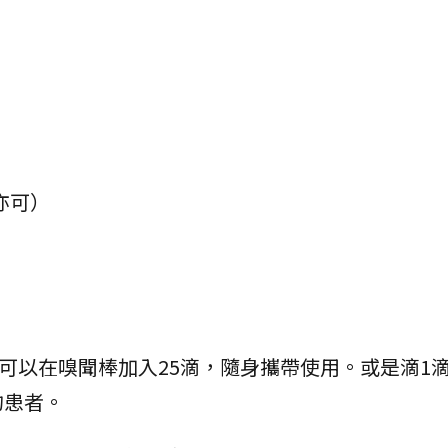
油亦可）
瓶。可以在嗅聞棒加入25滴，隨身攜帶使用。或是滴1
的患者。