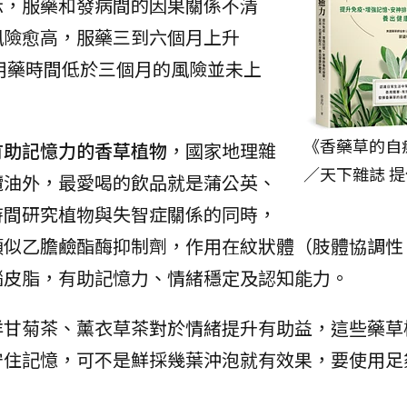
示，服藥和發病間的因果關係不清
風險愈高，服藥三到六個月上升
但用藥時間低於三個月的風險並未上
《香藥草的自
有助記憶力的香草植物
，國家地理雜
／天下雜誌 提
欖油外，最愛喝的飲品就是蒲公英、
時間研究植物與失智症關係的同時，
類似乙膽鹼酯酶抑制劑，作用在紋狀體（肢體協調性
腦皮脂，有助記憶力、情緒穩定及認知能力。
洋甘菊茶、薰衣草茶對於情緒提升有助益，這些藥草
守住記憶，可不是鮮採幾葉沖泡就有效果，要使用足