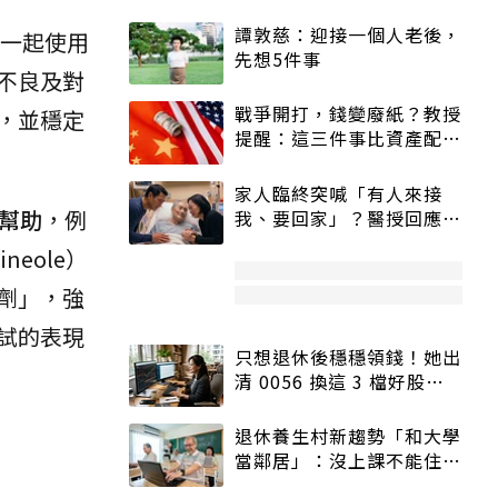
譚敦慈：迎接一個人老後，
一起使用
先想5件事
不良及對
戰爭開打，錢變廢紙？教授
，並穩定
提醒：這三件事比資產配置
更重要！
家人臨終突喊「有人來接
幫助
，例
我、要回家」？醫授回應方
式快學：避免抱憾終生
eole）
劑」，強
試的表現
只想退休後穩穩領錢！她出
清 0056 換這 3 檔好股：
股價高點照樣買
退休養生村新趨勢「和大學
當鄰居」：沒上課不能住、
宿舍變養老房