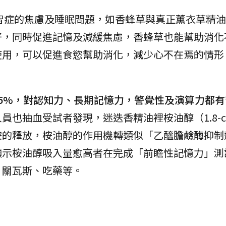
智症的焦慮及睡眠問題，如香蜂草與真正薰衣草精油
好，同時促進記憶及減緩焦慮，香蜂草也能幫助消化
使用，可以促進食慾幫助消化，減少心不在焉的情形
5%，對認知力、長期記憶力，警覺性及演算力都有
也抽血受試者發現，迷迭香精油裡桉油醇（1.8-cin
胺的釋放，桉油醇的作用機轉類似「乙醯膽鹼酶抑制
顯示桉油醇吸入量愈高者在完成「前瞻性記憶力」測
、關瓦斯、吃藥等。