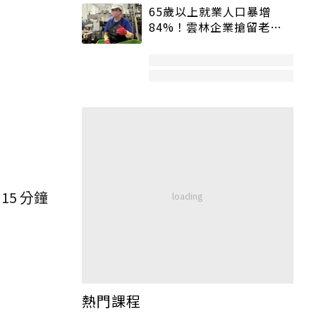
65歲以上就業人口暴增
84%！雲林企業搶留老員
工：穩定性高、經驗豐富
15 分鐘
熱門課程