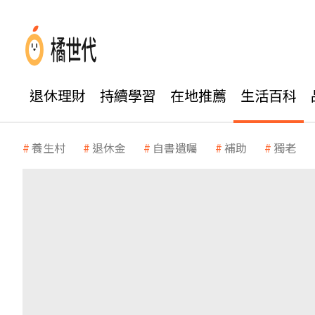
退休理財
持續學習
在地推薦
生活百科
養生村
退休金
自書遺囑
補助
獨老