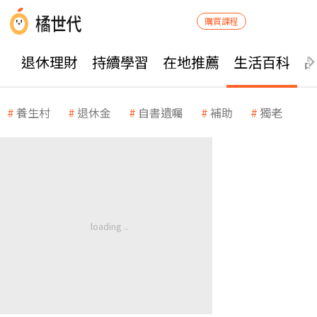
購買課程
退休理財
持續學習
在地推薦
生活百科
養生村
退休金
自書遺囑
補助
獨老