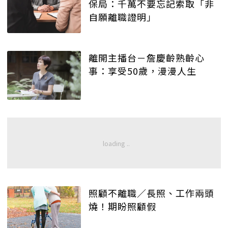
保局：千萬不要忘記索取「非
自願離職證明」
離開主播台－詹慶齡熟齡心
事：享受50歲，漫漫人生
照顧不離職／長照、工作兩頭
燒！期盼照顧假