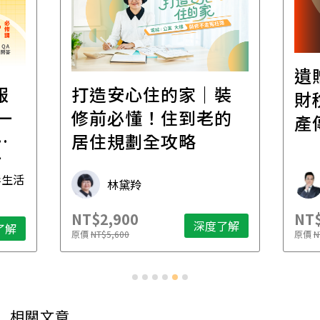
遺
報
打造安心住的家｜裝
財
一
修前必懂！住到老的
產
一
居住規劃全攻略
先
毒生活
林黛羚
NT$2,900
NT$
深度了解
了解
原價
NT$5,600
原價
N
相關文章