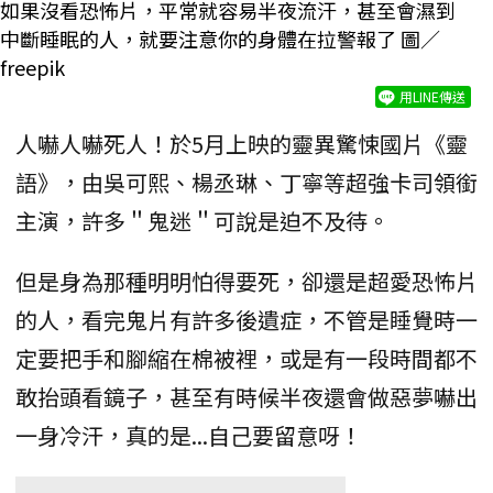
如果沒看恐怖片，平常就容易半夜流汗，甚至會濕到
中斷睡眠的人，就要注意你的身體在拉警報了 圖／
freepik
用LINE傳送
人嚇人嚇死人！於5月上映的靈異驚悚國片《靈
語》，由吳可熙、楊丞琳、丁寧等超強卡司領銜
主演，許多＂鬼迷＂可說是迫不及待。
但是身為那種明明怕得要死，卻還是超愛恐怖片
的人，看完鬼片有許多後遺症，不管是睡覺時一
定要把手和腳縮在棉被裡，或是有一段時間都不
敢抬頭看鏡子，甚至有時候半夜還會做惡夢嚇出
一身冷汗，真的是...自己要留意呀！