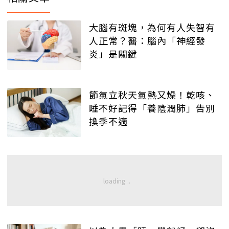
大腦有斑塊，為何有人失智有
人正常？醫：腦內「神經發
炎」是關鍵
節氣立秋天氣熱又燥！乾咳、
睡不好記得「養陰潤肺」告別
換季不適