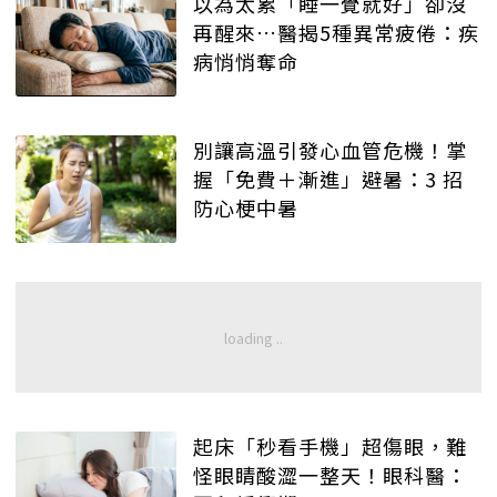
以為太累「睡一覺就好」卻沒
再醒來…醫揭5種異常疲倦：疾
病悄悄奪命
別讓高溫引發心血管危機！掌
握「免費＋漸進」避暑：3 招
防心梗中暑
起床「秒看手機」超傷眼，難
怪眼睛酸澀一整天！眼科醫：