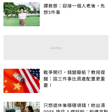
譚敦慈：迎接一個人老後，先
想5件事
戰爭開打，錢變廢紙？教授提
醒：這三件事比資產配置更重
要！
只想退休後穩穩領錢！她出清
0056 換這 3 檔好股：股價高點