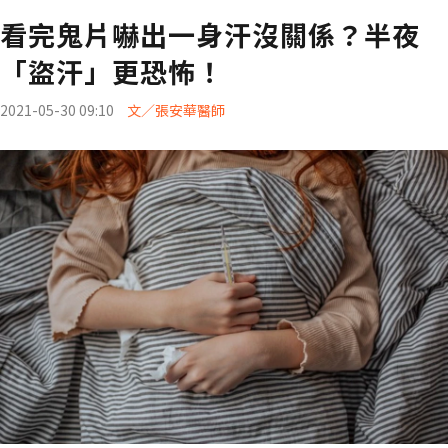
看完鬼片嚇出一身汗沒關係？半夜
「盜汗」更恐怖！
2021-05-30 09:10
文／張安華醫師