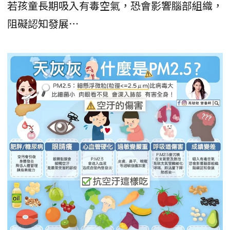
若孩童長期吸入有毒空氣，恐會影響腦部組織，
阻礙認知發展⋯