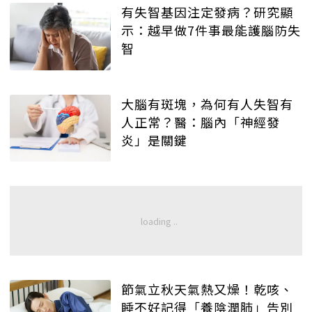
有失智基因注定發病？研究顯
示：越早做7件事最能護腦防失
智
大腦有斑塊，為何有人失智有
人正常？醫：腦內「神經發
炎」是關鍵
節氣立秋天氣熱又燥！乾咳、
睡不好記得「養陰潤肺」告別