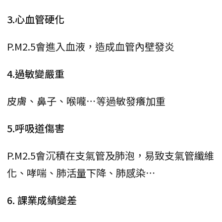
3.心血管硬化
P.M2.5會進入血液，造成血管內壁發炎
4.過敏變嚴重
皮膚、鼻子、喉嚨⋯等過敏發癢加重
5.呼吸道傷害
P.M2.5會沉積在支氣管及肺泡，易致支氣管纖維
化、哮喘、肺活量下降、肺感染⋯
6. 課業成績變差