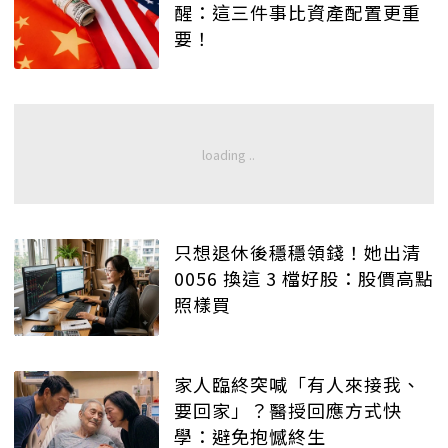
醒：這三件事比資產配置更重
要！
只想退休後穩穩領錢！她出清
0056 換這 3 檔好股：股價高點
照樣買
家人臨終突喊「有人來接我、
要回家」？醫授回應方式快
學：避免抱憾終生