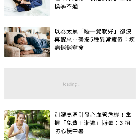
換季不適
以為太累「睡一覺就好」卻沒
再醒來…醫揭5種異常疲倦：疾
病悄悄奪命
別讓高溫引發心血管危機！掌
握「免費＋漸進」避暑：3 招
防心梗中暑