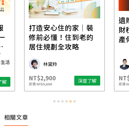
遺
報
打造安心住的家｜裝
財
一
修前必懂！住到老的
產
一
居住規劃全攻略
先
毒生活
林黛羚
NT$2,900
NT$
深度了解
了解
原價
NT$5,600
原價
N
相關文章