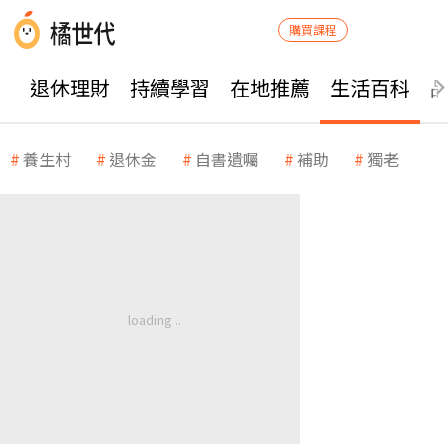
購買課程
退休理財
持續學習
在地推薦
生活百科
養生村
退休金
自書遺囑
補助
獨老