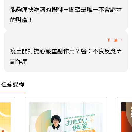
能夠痛快淋漓的暢聊－閨蜜是唯一不會虧本
的財產！
疫苗開打擔心嚴重副作用？醫：不良反應≠
副作用
推薦課程