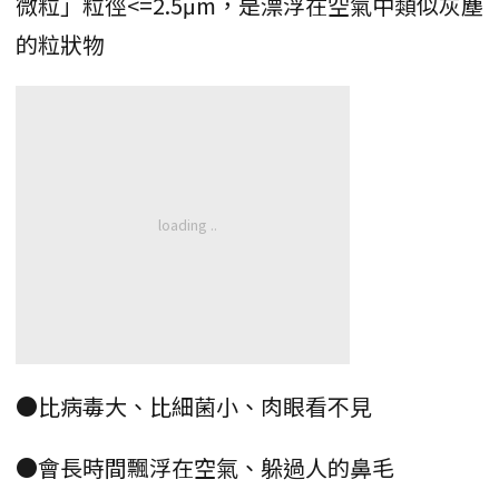
微粒」粒徑<=2.5μm，是漂浮在空氣中類似灰塵
的粒狀物
●比病毒大、比細菌小、肉眼看不見
●會長時間飄浮在空氣、躲過人的鼻毛