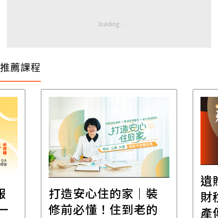
推薦課程
遺
報
打造安心住的家｜裝
財
一
修前必懂！住到老的
產