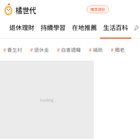
購買課程
退休理財
持續學習
在地推薦
生活百科
養生村
退休金
自書遺囑
補助
獨老