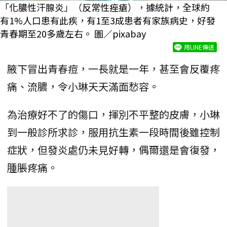
「化膿性汗腺炎」（反常性痤瘡），據統計，全球約
有1%人口患有此疾，有1至3成患者有家族病史，好發
青春期至20多歲左右。 圖／pixabay
用LINE傳送
腋下冒出青春痘，一長就是一年，甚至會反覆疼
痛、流膿，令小琳天天滿面愁容。
為治療好不了的傷口，揮別不平整的皮膚，小琳
到一般診所求診，服用抗生素一段時間後雖控制
症狀，但發炎處仍未見好轉，偶爾還是會復發，
腫脹疼痛。