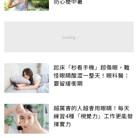
防心梗中暑
起床「秒看手機」超傷眼，難
怪眼睛酸澀一整天！眼科醫：
要留緩衝期
越厲害的人越會用眼睛！每天
練習4種「視覺力」工作更能發
揮實力