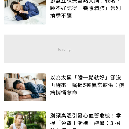
節氣立秋天氣熱又燥！乾咳、
睡不好記得「養陰潤肺」告別
換季不適
以為太累「睡一覺就好」卻沒
再醒來…醫揭5種異常疲倦：疾
病悄悄奪命
別讓高溫引發心血管危機！掌
握「免費＋漸進」避暑：3 招