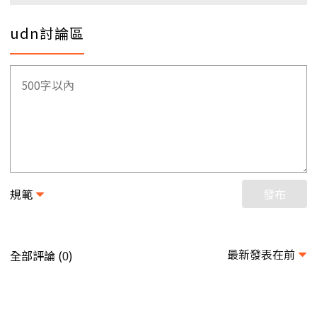
udn討論區
規範
發布
最新發表在前
全部評論 (
)
0