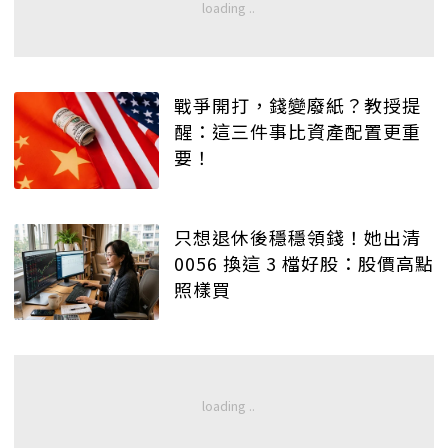
戰爭開打，錢變廢紙？教授提
醒：這三件事比資產配置更重
要！
只想退休後穩穩領錢！她出清
0056 換這 3 檔好股：股價高點
照樣買