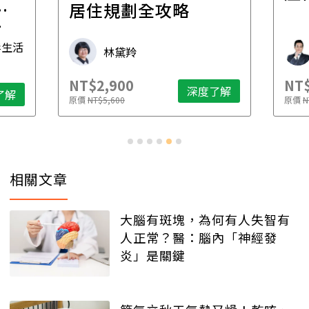
一
居住規劃全攻略
先
毒生活
林黛羚
NT$2,900
NT$
深度了解
了解
原價
NT$5,600
原價
N
相關文章
大腦有斑塊，為何有人失智有
人正常？醫：腦內「神經發
炎」是關鍵