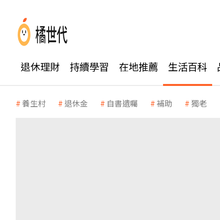
退休理財
持續學習
在地推薦
生活百科
養生村
退休金
自書遺囑
補助
獨老