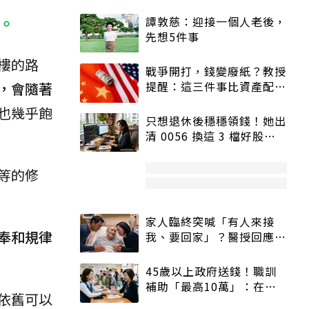
。
譚敦慈：迎接一個人老後，
先想5件事
樓的路
戰爭開打，錢變廢紙？教授
提醒：這三件事比資產配置
，會隨著
更重要！
也幾乎飽
只想退休後穩穩領錢！她出
清 0056 換這 3 檔好股：
股價高點照樣買
等的修
家人臨終突喊「有人來接
奉和規律
我、要回家」？醫授回應方
式快學：避免抱憾終生
45歲以上政府送錢！職訓
補助「最高10萬」：在
依舊可以
職、待業都能申請