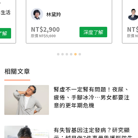
先
毒生活
林黛羚
NT$2,900
NT$
深度了解
了解
原價
NT$5,600
原價
N
相關文章
腎虛不一定腎有問題！夜尿、
疲倦、手腳冰冷…男女都要注
意的更年期危機
有失智基因注定發病？研究顯
示：越早做7件事最能護腦防失