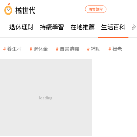
購買課程
退休理財
持續學習
在地推薦
生活百科
養生村
退休金
自書遺囑
補助
獨老