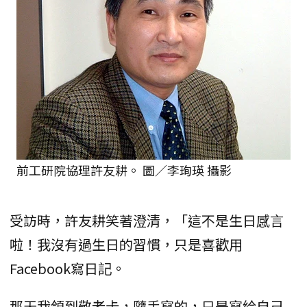
前工研院協理許友耕。 圖／李珣瑛 攝影
受訪時，許友耕笑著澄清，「這不是生日感言
啦！我沒有過生日的習慣，只是喜歡用
Facebook寫日記。
那天我領到敬老卡，隨手寫的，只是寫給自己