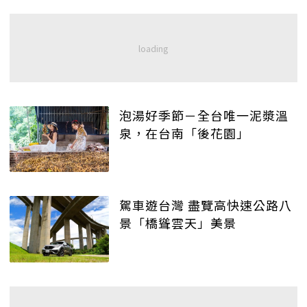
泡湯好季節－全台唯一泥漿溫
泉，在台南「後花園」
駕車遊台灣 盡覽高快速公路八
景「橋聳雲天」美景