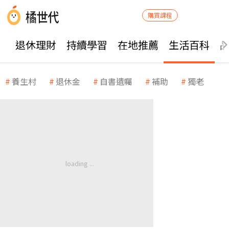
購買課程
退休理財
持續學習
在地推薦
生活百科
養生村
退休金
自書遺囑
補助
獨老