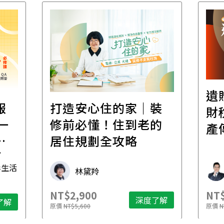
遺
報
打造安心住的家｜裝
財
一
修前必懂！住到老的
產
一
居住規劃全攻略
先
毒生活
林黛羚
NT$2,900
NT$
深度了解
了解
原價
NT$5,600
原價
N