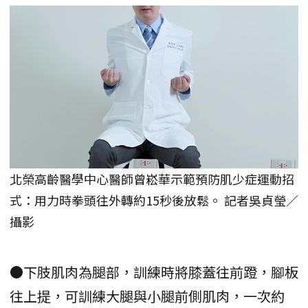
北榮高齡醫學中心醫師曾崧華示範預防肌少症運動招
式：用力時拳頭往外轉約15秒後放鬆。 記者吳貞瑩／
攝影
●下肢肌肉為腿部，訓練時將膝蓋往前蹬，腳板
往上提，可訓練大腿與小腿前側肌肉，一次約