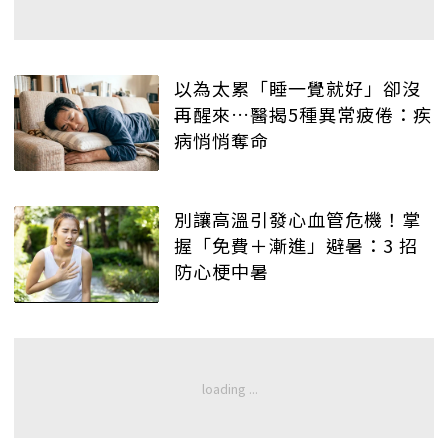
以為太累「睡一覺就好」卻沒
再醒來…醫揭5種異常疲倦：疾
病悄悄奪命
別讓高溫引發心血管危機！掌
握「免費＋漸進」避暑：3 招
防心梗中暑