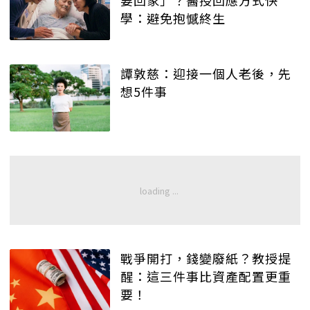
要回家」？醫授回應方式快
學：避免抱憾終生
譚敦慈：迎接一個人老後，先
想5件事
戰爭開打，錢變廢紙？教授提
醒：這三件事比資產配置更重
要！