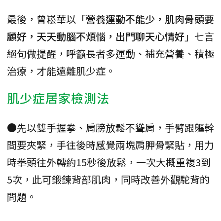
最後，曾崧華以「
營養運動不能少，肌肉骨頭要
顧好，天天動腦不煩惱，出門聊天心情好
」七言
絕句做提醒，呼籲長者多運動、補充營養、積極
治療，才能遠離肌少症。
肌少症居家檢測法
●先以雙手握拳、肩膀放鬆不聳肩，手臂跟軀幹
間要夾緊，手往後時感覺兩塊肩胛骨緊貼，用力
時拳頭往外轉約15秒後放鬆，一次大概重複3到
5次，此可鍛鍊背部肌肉，同時改善外觀駝背的
問題。