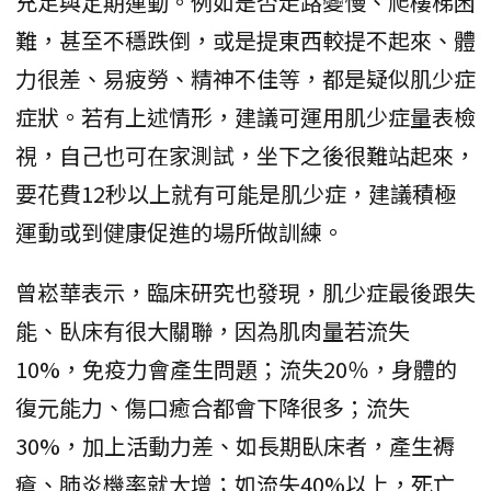
充足與定期運動。例如是否走路變慢、爬樓梯困
難，甚至不穩跌倒，或是提東西較提不起來、體
力很差、易疲勞、精神不佳等，都是疑似肌少症
症狀。若有上述情形，建議可運用肌少症量表檢
視，自己也可在家測試，坐下之後很難站起來，
要花費12秒以上就有可能是肌少症，建議積極
運動或到健康促進的場所做訓練。
曾崧華表示，臨床研究也發現，肌少症最後跟失
能、臥床有很大關聯，因為肌肉量若流失
10%，免疫力會產生問題；流失20％，身體的
復元能力、傷口癒合都會下降很多；流失
30%，加上活動力差、如長期臥床者，產生褥
瘡、肺炎機率就大增；如流失40%以上，死亡