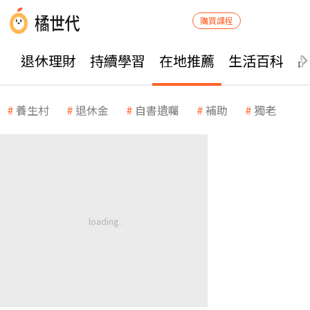
購買課程
退休理財
持續學習
在地推薦
生活百科
養生村
退休金
自書遺囑
補助
獨老