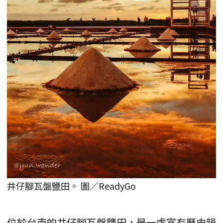
井仔腳瓦盤鹽田。 圖／ReadyGo
位於台南的井仔腳瓦盤鹽田，是一處富有歷史韻