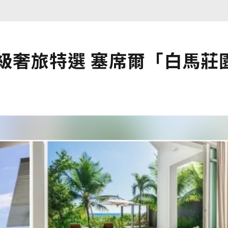
級奢旅特選 塞席爾「白馬莊