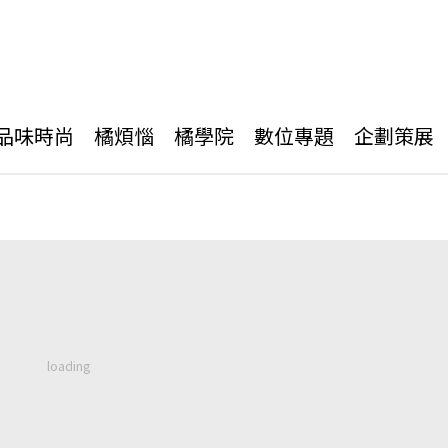
品味時尚
橘煩惱
橘學院
數位專題
企劃策展