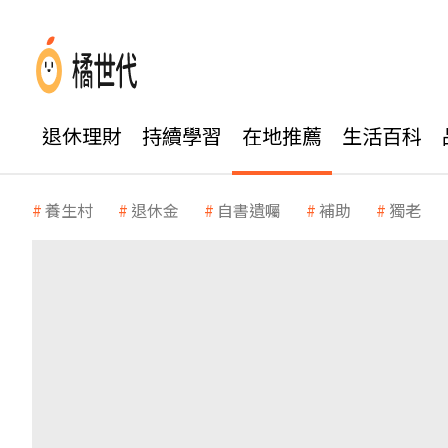
退休理財
持續學習
在地推薦
生活百科
養生村
退休金
自書遺囑
補助
獨老