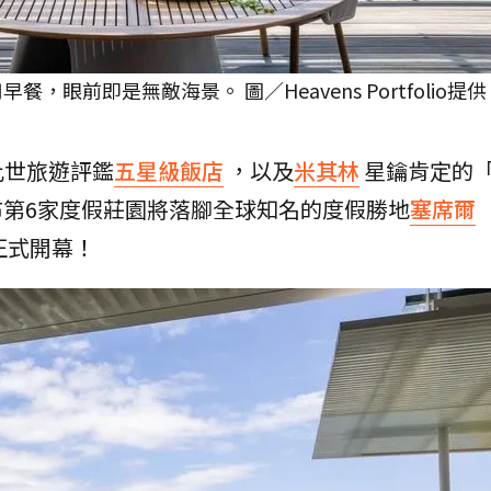
早餐，眼前即是無敵海景。 圖／Heavens Portfolio提供
比世旅遊評鑑
五星級飯店
，以及
米其林
星鑰肯定的
日前宣布第6家度假莊園將落腳全球知名的度假勝地
塞席爾
01正式開幕！