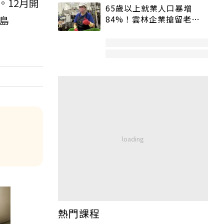
12月開
65歲以上就業人口暴增
埃島
84%！雲林企業搶留老員
工：穩定性高、經驗豐富
熱門課程