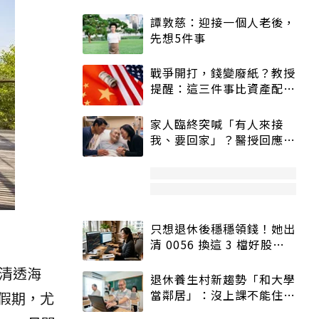
譚敦慈：迎接一個人老後，
先想5件事
戰爭開打，錢變廢紙？教授
提醒：這三件事比資產配置
更重要！
家人臨終突喊「有人來接
我、要回家」？醫授回應方
式快學：避免抱憾終生
只想退休後穩穩領錢！她出
清 0056 換這 3 檔好股：
股價高點照樣買
清透海
退休養生村新趨勢「和大學
當鄰居」：沒上課不能住、
假期，尤
宿舍變養老房