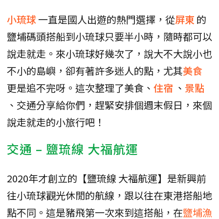
小琉球
一直是國人出遊的熱門選擇，從
屏東
的
鹽埔碼頭搭船到小琉球只要半小時，隨時都可以
說走就走。來小琉球好幾次了，說大不大說小也
不小的島嶼，卻有著許多迷人的點，尤其
美食
更是追不完呀。這次整理了美食、
住宿
、
景點
、交通分享給你們，趕緊安排個週末假日，來個
說走就走的小旅行吧！
交通 – 鹽琉線 大福航運
2020年才創立的【鹽琉線 大福航運】是新興前
往小琉球觀光休閒的航線，跟以往在東港搭船地
點不同。這是豬飛第一次來到這搭船，在
鹽埔漁