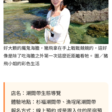
好大顆的魔鬼海膽，豬飛拿在手上戰戰兢兢的，這好
像是除了吃海膽之外第一次這麼近距離看牠。 圖／豬
飛小姐的彩色生活
店名：潮間帶生態導覽
體驗地點：杉福潮間帶、漁埕尾潮間帶
報名方式：線上預約 或是跟入住的民宿預