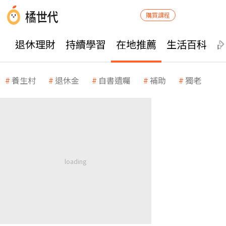
購買課程
退休理財
持續學習
在地推薦
生活百科
養生村
退休金
自書遺囑
補助
獨老