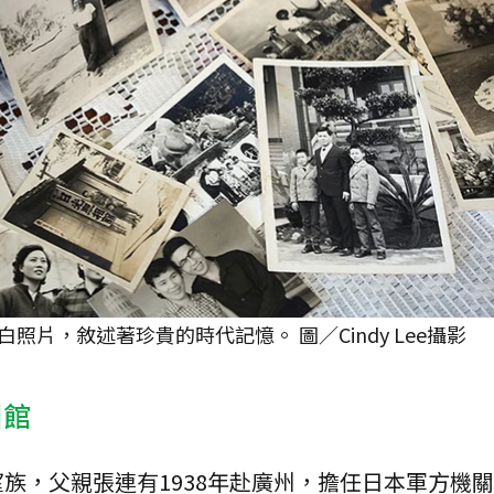
片，敘述著珍貴的時代記憶。 圖／Cindy Lee攝影
相館
族，父親張連有1938年赴廣州，擔任日本軍方機