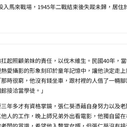
軍投入馬來戰場，1945年二戰結束後失蹤未歸，居住
扛起照顧弟妹的責任，以伐木維生。民國40年，當
親熱愛攝影的形象刻印於童年記憶中，讓他決定走上
「那時很窮，他沒有錢坐車，跟村裡的人借了一輛腳
相館接洽當學徒。」
要三年多才有資格掌鏡，張仁葵憑藉自身努力以及老
其他人的工作，晚上師兄弟外出看電影，他獨自留在
館老闆的賞識，希望他入贅當女婿，但張仁葵沒有接