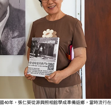
國40年，張仁葵從源興照相館學成準備返鄉，當時流行