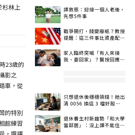
於杉林上
譚敦慈：迎接一個人老後，
先想5件事
戰爭開打，錢變廢紙？教授
提醒：這三件事比資產配置
更重要！
家人臨終突喊「有人來接
我、要回家」？醫授回應方
時23歲的
式快學：避免抱憾終生
攝影之
踏車，從
只想退休後穩穩領錢！她出
清 0056 換這 3 檔好股：
股價高點照樣買
闆的特別
退休養生村新趨勢「和大學
相館練習
當鄰居」：沒上課不能住、
宿舍變養老房
受，選擇