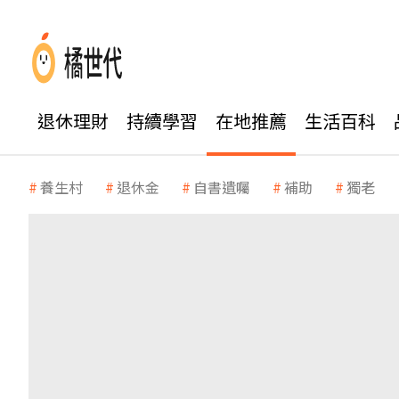
退休理財
持續學習
在地推薦
生活百科
養生村
退休金
自書遺囑
補助
獨老