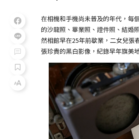
在相機和手機尚未普及的年代，每
的沙龍照、畢業照、證件照、結婚
然相館早在25年前歇業，二女兒張
張珍貴的黑白影像，紀錄早年旗美