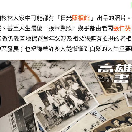
個杉林人家中可能都有「日光
照相館
」出品的照片。
照、甚至人生最後一張畢業照，幾乎都由老闆
張仁葵
春香仍妥善地保存當年父親及祖父張連有拍攝的老相
地區發展；也紀錄著許多人從懵懂到白髮的人生重要