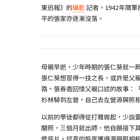
東迅報》的
攝影
記者，1942年隨
平的張家亦逐漸沒落。
母親早逝，少年時期的張仁葵就一肩
張仁葵想習得一技之長，或許是父
路。張春香回憶父親口述的故事：
杉林騎到左營，自己去左營源興照
以前的學徒都得從打雜做起，少說
關照，三個月就出師，他自願接下
修底片。認真的態度獲得源興照相