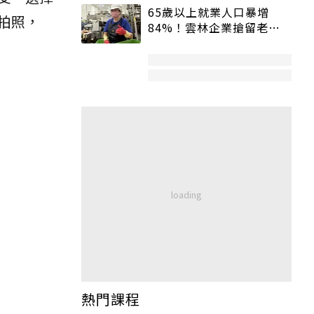
65歲以上就業人口暴增
拍照，
84%！雲林企業搶留老員
工：穩定性高、經驗豐富
熱門課程