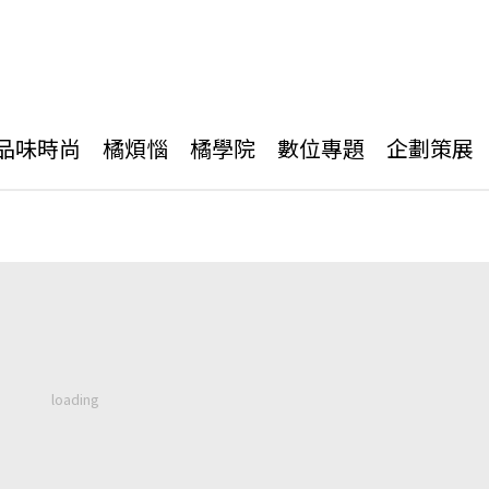
品味時尚
橘煩惱
橘學院
數位專題
企劃策展