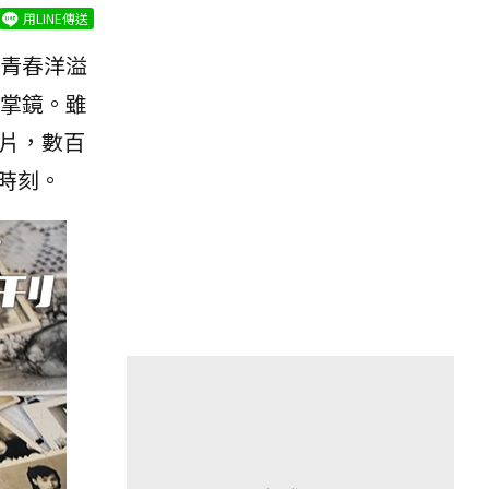
用LINE傳送
青春洋溢
掌鏡。雖
片，數百
時刻。