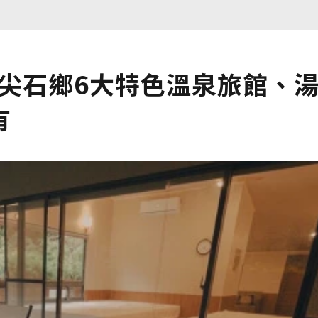
點尖石鄉6大特色溫泉旅館、
有