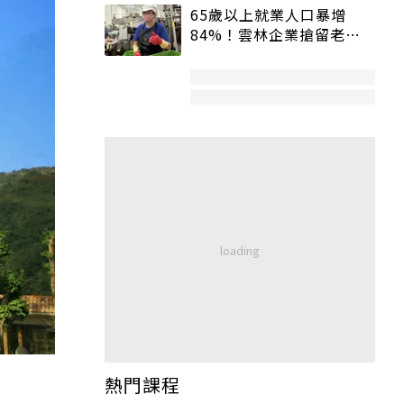
65歲以上就業人口暴增
84%！雲林企業搶留老員
工：穩定性高、經驗豐富
熱門課程