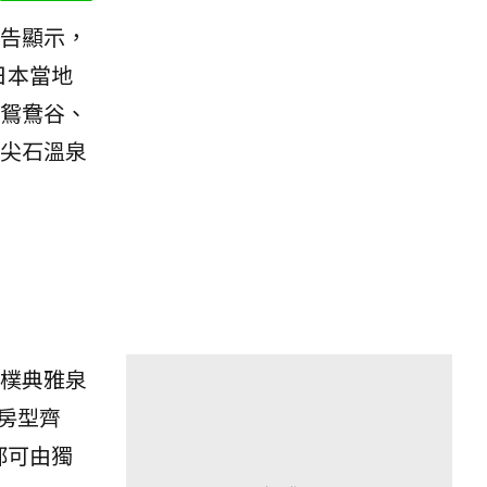
告顯示，
日本當地
鴛鴦谷、
尖石溫泉
樸典雅泉
房型齊
都可由獨