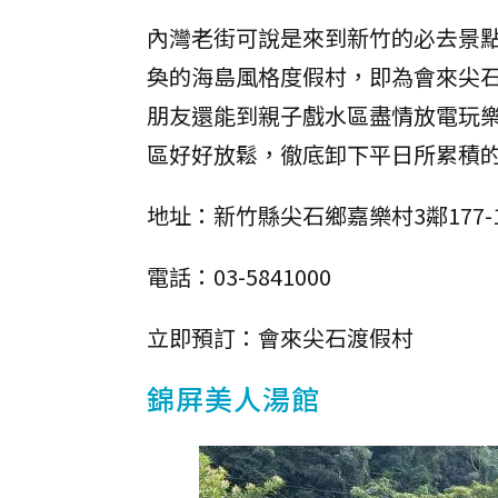
內灣老街可說是來到新竹的必去景
奐的海島風格度假村，即為會來尖
朋友還能到親子戲水區盡情放電玩樂
區好好放鬆，徹底卸下平日所累積
地址：新竹縣尖石鄉嘉樂村3鄰177-
電話：03-5841000
立即預訂：會來尖石渡假村
錦屏美人湯館