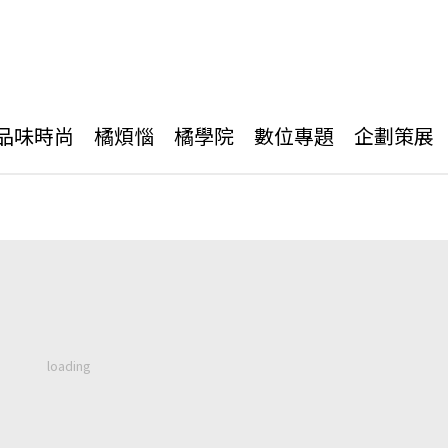
品味時尚
橘煩惱
橘學院
數位專題
企劃策展