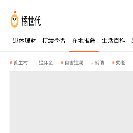
退休理財
持續學習
在地推薦
生活百科
養生村
退休金
自書遺囑
補助
獨老