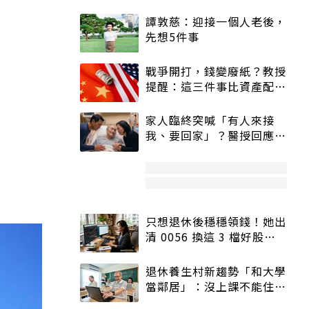
譚敦慈：迎接一個人老後，
先想5件事
戰爭開打，錢變廢紙？教授
提醒：這三件事比資產配置
更重要！
家人臨終突喊「有人來接
我、要回家」？醫授回應方
式快學：避免抱憾終生
只想退休後穩穩領錢！她出
清 0056 換這 3 檔好股：
股價高點照樣買
退休養生村新趨勢「和大學
當鄰居」：沒上課不能住、
宿舍變養老房