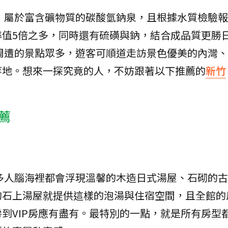
，屬於富含礦物質的碳酸氫鈉泉，且根據水質檢驗報
準值5倍之多，同時還有硫磺與鈉，結合成品質更勝
周遭的景點眾多，遊客可順道走訪景色優美的內灣、
等地。想來一探究竟的人，不妨跟著以下推薦的
新竹
薦
多人腦海裡都會浮現溫馨的木造日式湯屋、石砌的古
的石上湯屋就提供這樣的泡湯與住宿空間，且全館的
到VIP房應有盡有。最特別的一點，就是所有房型