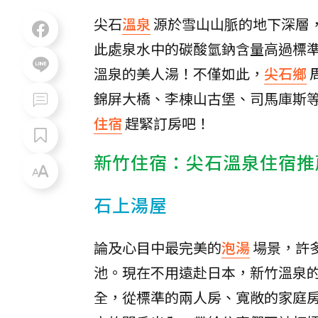
尖石
溫泉
源於雪山山脈的地下深層
此處泉水中的碳酸氫鈉含量高過標
溫泉的美人湯！不僅如此，
尖石鄉
錦屏大橋、李棟山古堡、司馬庫斯
住宿
趕緊訂房吧！
新竹住宿：尖石溫泉住宿推
石上湯屋
論及心目中最完美的
泡湯
場景，許
池。現在不用遠赴日本，新竹溫泉
全，從標準的兩人房、寬敞的家庭房