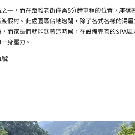
點之一，而在距離老街僅需5分鐘車程的位置，座落
石渡假村。此處園區佔地遼闊，除了各式各樣的湯屋
，而家長們就能趁著這時候，在設備完善的SPA區
的一身壓力。
1號