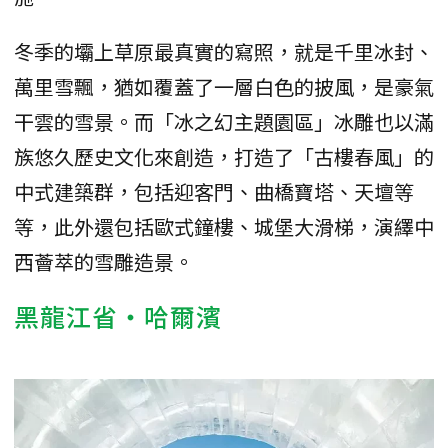
冬季的壩上草原最真實的寫照，就是千里冰封、
萬里雪飄，猶如覆蓋了一層白色的披風，是豪氣
干雲的雪景。而「冰之幻主題園區」冰雕也以滿
族悠久歷史文化來創造，打造了「古樓春風」的
中式建築群，包括迎客門、曲橋寶塔、天壇等
等，此外還包括歐式鐘樓、城堡大滑梯，演繹中
西薈萃的雪雕造景。
黑龍江省・哈爾濱