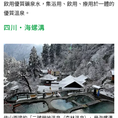
飲用優質礦泉水，集浴用、飲用、療用於一體的
優質溫泉。
四川・海螺溝
依山而建的「二號營地溫泉（森林溫泉）」是海螺溝