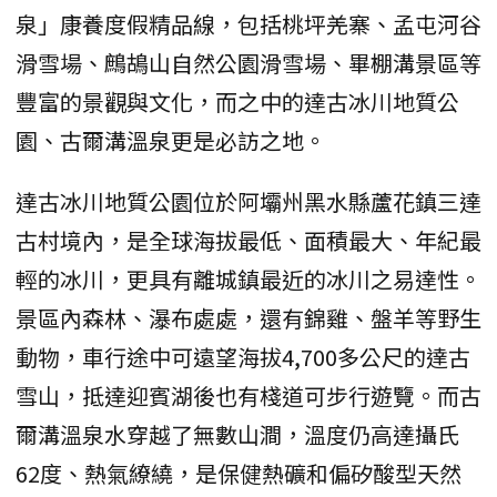
泉」康養度假精品線，包括桃坪羌寨、孟屯河谷
滑雪場、鷓鴣山自然公園滑雪場、畢棚溝景區等
豐富的景觀與文化，而之中的達古冰川地質公
園、古爾溝溫泉更是必訪之地。
達古冰川地質公園位於阿壩州黑水縣蘆花鎮三達
古村境內，是全球海拔最低、面積最大、年紀最
輕的冰川，更具有離城鎮最近的冰川之易達性。
景區內森林、瀑布處處，還有錦雞、盤羊等野生
動物，車行途中可遠望海拔4,700多公尺的達古
雪山，抵達迎賓湖後也有棧道可步行遊覽。而古
爾溝溫泉水穿越了無數山澗，溫度仍高達攝氏
62度、熱氣繚繞，是保健熱礦和偏矽酸型天然