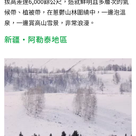
拔高差達6,000餘公尺，造就鮮明且多層次的氣
候帶、植被帶，在蔥鬱山林圍繞中，一邊泡溫
泉，一邊賞高山雪景，非常浪漫。
新疆・阿勒泰地區