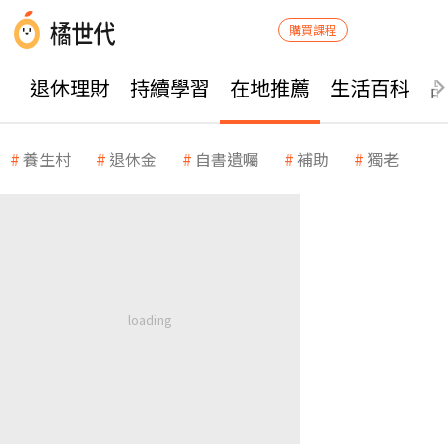
購買課程
退休理財
持續學習
在地推薦
生活百科
養生村
退休金
自書遺囑
補助
獨老