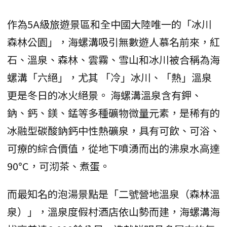
作為5A級旅遊景區和全中國大陸唯一的「冰川
森林公園」，海螺溝吸引無數遊人慕名前來，紅
石、溫泉、森林、雲霧、雪山和冰川被合稱為海
螺溝「六絕」，尤其 「冷」冰川、「熱」溫泉
更是冬日的冰火絕景。 海螺溝溫泉含有鉀、
鈉、鈣、鎂、錳等多種礦物微量元素，是稀有的
冰融型碳酸鈉鈣中性熱礦泉，具有可飲、可浴、
可療的綜合價值，從地下噴湧而出的沸泉水高達
90°C，可沏茶、煮蛋。
而最知名的泡湯景點是「二號營地溫泉（森林溫
泉）」，溫泉度假村酒店依山勢而建，海螺溝海