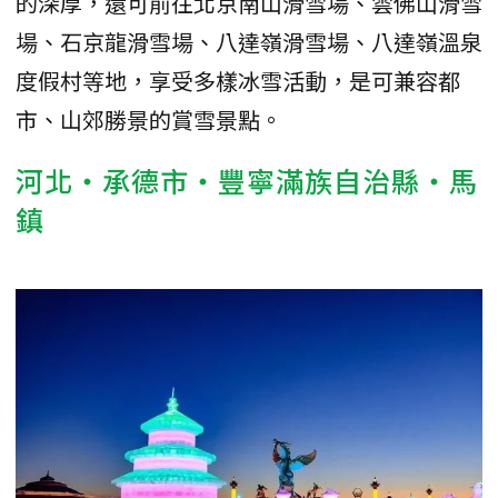
的深厚，還可前往北京南山滑雪場、雲佛山滑雪
場、石京龍滑雪場、八達嶺滑雪場、八達嶺溫泉
度假村等地，享受多樣冰雪活動，是可兼容都
市、山郊勝景的賞雪景點。
河北・承德市・豐寧滿族自治縣・馬
鎮