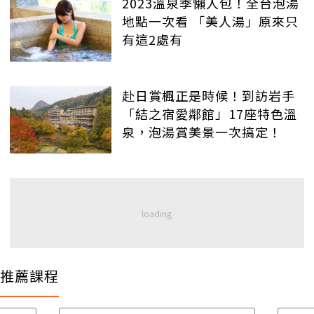
2023溫泉季懶人包！全台泡湯
地點一次看 「美人湯」原來只
有這2處有
赴日賞楓正是時候！到訪岩手
「結之宿愛鄰館」17座特色溫
泉，泡湯賞美景一次搞定！
推薦課程