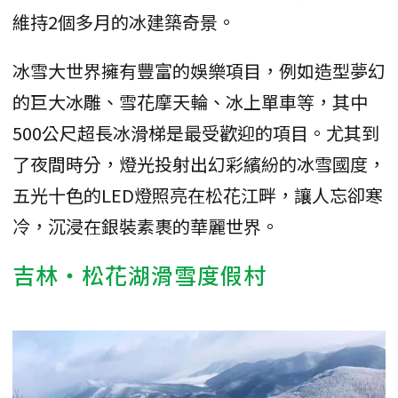
維持2個多月的冰建築奇景。
冰雪大世界擁有豐富的娛樂項目，例如造型夢幻
的巨大冰雕、雪花摩天輪、冰上單車等，其中
500公尺超長冰滑梯是最受歡迎的項目。尤其到
了夜間時分，燈光投射出幻彩繽紛的冰雪國度，
五光十色的LED燈照亮在松花江畔，讓人忘卻寒
冷，沉浸在銀裝素裹的華麗世界。
吉林・松花湖滑雪度假村