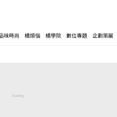
品味時尚
橘煩惱
橘學院
數位專題
企劃策展