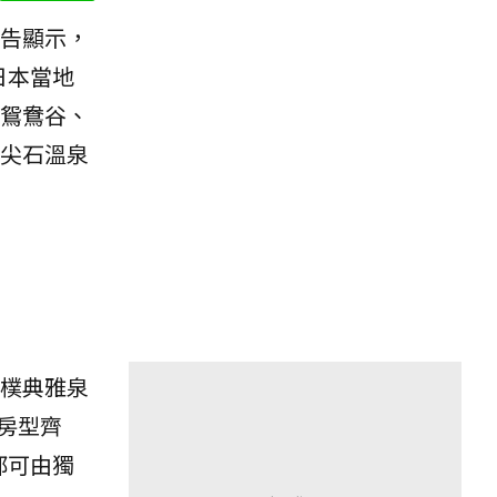
告顯示，
日本當地
鴛鴦谷、
尖石溫泉
樸典雅泉
房型齊
都可由獨