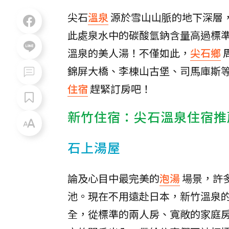
尖石
溫泉
源於雪山山脈的地下深層
此處泉水中的碳酸氫鈉含量高過標
溫泉的美人湯！不僅如此，
尖石鄉
錦屏大橋、李棟山古堡、司馬庫斯
住宿
趕緊訂房吧！
新竹住宿：尖石溫泉住宿推
石上湯屋
論及心目中最完美的
泡湯
場景，許
池。現在不用遠赴日本，新竹溫泉
全，從標準的兩人房、寬敞的家庭房