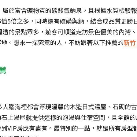
，屬於富含礦物質的碳酸氫鈉泉，且根據水質檢驗報
準值5倍之多，同時還有硫磺與鈉，結合成品質更勝
周遭的景點眾多，遊客可順道走訪景色優美的內灣、
等地。想來一探究竟的人，不妨跟著以下推薦的
新竹
薦
多人腦海裡都會浮現溫馨的木造日式湯屋、石砌的古
的石上湯屋就提供這樣的泡湯與住宿空間，且全館的
到VIP房應有盡有。最特別的一點，就是所有房型