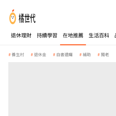
退休理財
持續學習
在地推薦
生活百科
養生村
退休金
自書遺囑
補助
獨老