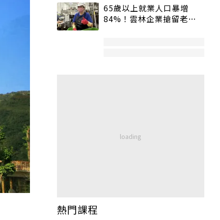
65歲以上就業人口暴增
84%！雲林企業搶留老員
工：穩定性高、經驗豐富
熱門課程