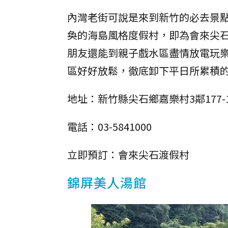
內灣老街可說是來到新竹的必去景
奐的海島風格度假村，即為會來尖
朋友還能到親子戲水區盡情放電玩樂
區好好放鬆，徹底卸下平日所累積
地址：新竹縣尖石鄉嘉樂村3鄰177-
電話：03-5841000
立即預訂：會來尖石渡假村
錦屏美人湯館