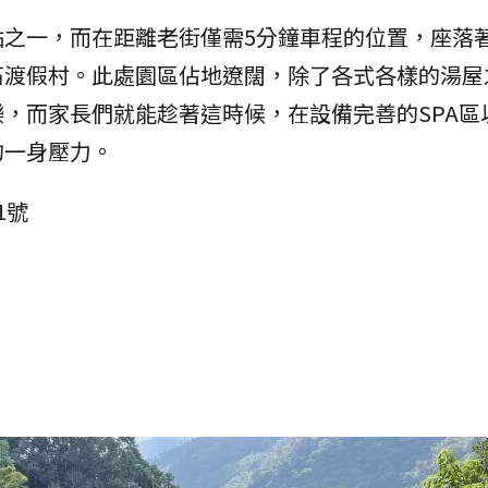
點之一，而在距離老街僅需5分鐘車程的位置，座落
石渡假村。此處園區佔地遼闊，除了各式各樣的湯屋
，而家長們就能趁著這時候，在設備完善的SPA區
的一身壓力。
1號