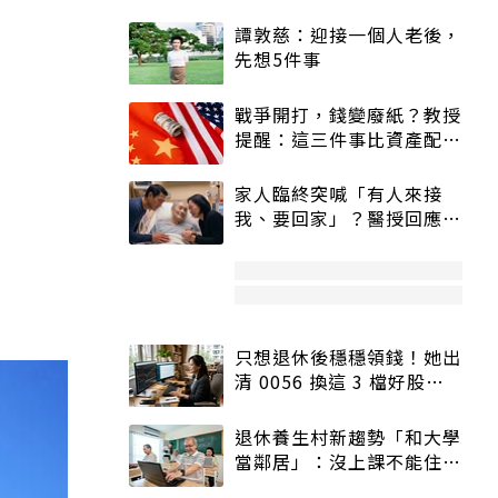
譚敦慈：迎接一個人老後，
先想5件事
戰爭開打，錢變廢紙？教授
提醒：這三件事比資產配置
更重要！
家人臨終突喊「有人來接
我、要回家」？醫授回應方
式快學：避免抱憾終生
只想退休後穩穩領錢！她出
清 0056 換這 3 檔好股：
股價高點照樣買
退休養生村新趨勢「和大學
當鄰居」：沒上課不能住、
宿舍變養老房