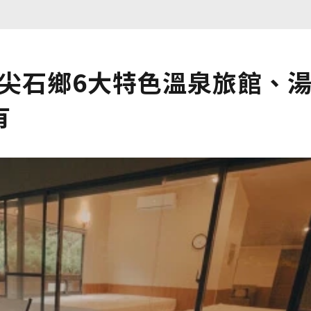
點尖石鄉6大特色溫泉旅館、
有