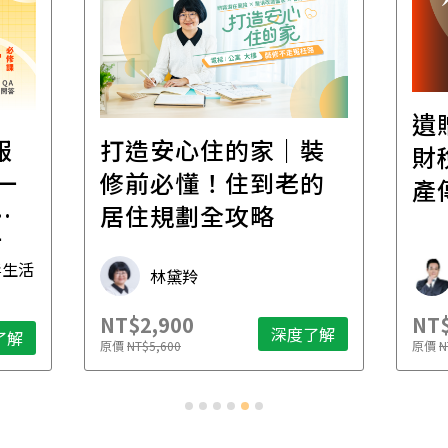
遺
報
打造安心住的家｜裝
財
一
修前必懂！住到老的
產
一
居住規劃全攻略
先
毒生活
林黛羚
NT$2,900
NT$
深度了解
了解
原價
NT$5,600
原價
N