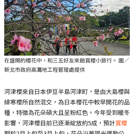
在盛開的櫻花中，和三五好友來趟賞櫻小旅行。 圖／
新北市政府高灘地工程管理處提供
河津櫻來自日本伊豆半島河津町，是由大島櫻與
緋寒櫻所自然混交，為日本櫻花中較早開花的品
種，特徵為花朵碩大且呈粉紅色。今年受到暖冬
影響，河津櫻目前已逐漸綻放約5成，預計
賞櫻
期於2月上旬至3月上旬，花朵沿著陽光運動公