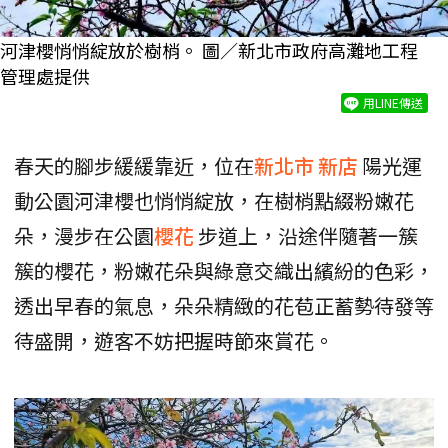
河津櫻悄悄綻放於樹梢。 圖／新北市政府高灘地工程
管理處提供
用LINE傳送
春天的腳步緩緩靠近，位在
新北市
新店
陽光運
動公園河津櫻也悄悄綻放，在樹梢點綴粉嫩花
朵，漫步在公園
櫻花
步道上，沿途伴隨著一簇
簇的櫻花，粉嫩花朵與綠意交織出繽紛的色彩，
透出早春的氣息，朵朵精緻的花苞正蓄勢待發等
待盛開，遊客不妨把握時節來賞花。