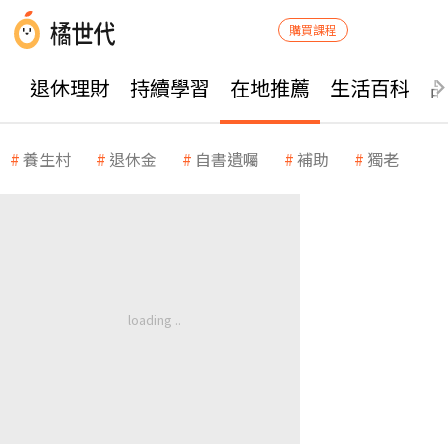
購買課程
退休理財
持續學習
在地推薦
生活百科
養生村
退休金
自書遺囑
補助
獨老