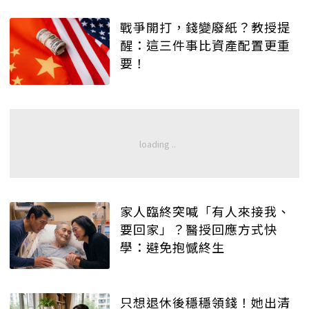
戰爭開打，錢變廢紙？教授提
醒：這三件事比資產配置更重
要！
家人臨終突喊「有人來接我、
要回家」？醫授回應方式快
學：避免抱憾終生
只想退休後穩穩領錢！她出清