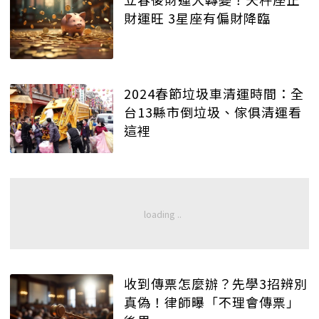
財運旺 3星座有偏財降臨
2024春節垃圾車清運時間：全
台13縣市倒垃圾、傢俱清運看
這裡
收到傳票怎麼辦？先學3招辨別
真偽！律師曝「不理會傳票」