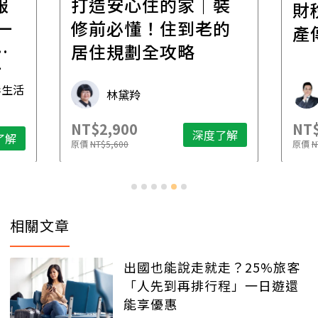
報
打造安心住的家｜裝
財
一
修前必懂！住到老的
產
一
居住規劃全攻略
先
毒生活
林黛羚
NT$2,900
NT$
深度了解
了解
原價
NT$5,600
原價
N
相關文章
出國也能說走就走？25%旅客
「人先到再排行程」一日遊還
能享優惠