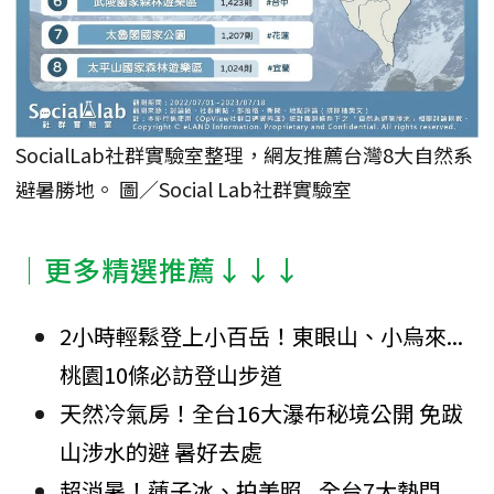
SocialLab社群實驗室整理，網友推薦台灣8大自然系
避暑勝地。 圖／Social Lab社群實驗室
│更多精選推薦↓↓↓
2小時輕鬆登上小百岳！東眼山、小烏來...
桃園10條必訪登山步道
天然冷氣房！全台16大瀑布秘境公開 免跋
山涉水的避 暑好去處
超消暑！蓮子冰、拍美照...全台7大熱門