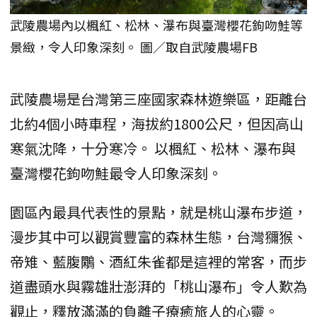
武陵農場內以楓紅、松林、瀑布與臺灣櫻花鉤吻鮭等
景緻，令人印象深刻。 圖／取自武陵農場FB
武陵農場是台灣第三座國家森林遊樂區，距離台
北約4個小時車程，海拔約1800公尺，但因高山
寒氣沈降，十分寒冷。 以楓紅、松林、瀑布與
臺灣櫻花鉤吻鮭最令人印象深刻。
園區內最具代表性的景點，就是桃山瀑布步道，
漫步其中可以觀賞豐富的森林生態，台灣獼猴、
帝雉、藍腹鷴、酒紅朱雀都是這裡的常客，而步
道盡頭水與霧雄壯澎湃的「桃山瀑布」令人歎為
觀止，釋放滿滿的負離子療癒旅人的心靈。