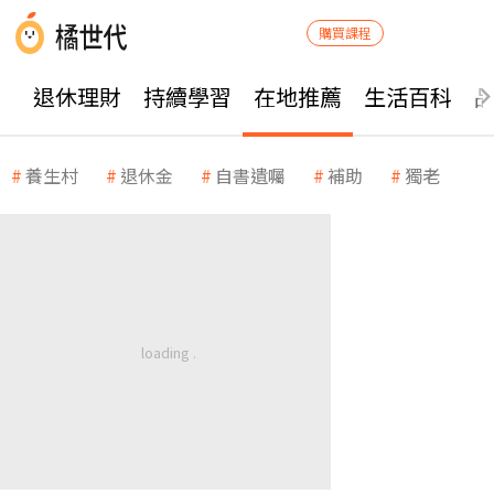
購買課程
退休理財
持續學習
在地推薦
生活百科
養生村
退休金
自書遺囑
補助
獨老