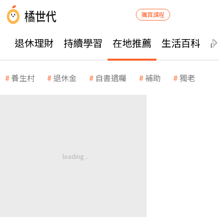
購買課程
退休理財
持續學習
在地推薦
生活百科
養生村
退休金
自書遺囑
補助
獨老