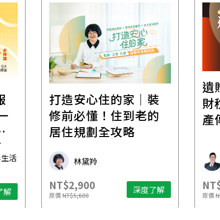
遺
報
打造安心住的家｜裝
財
一
修前必懂！住到老的
產
一
居住規劃全攻略
先
毒生活
林黛羚
NT$2,900
NT$
深度了解
了解
原價
NT$5,600
原價
N