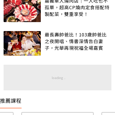
嘉義單人燒肉店｜一人吃也不
孤單，超高CP燒肉定食搭配特
製配菜，雙重享受！
最長壽帥爸比！103歲帥爸比
之夜開唱、情書深情告白妻
子，光華再現祝福全場嘉賓
推薦課程