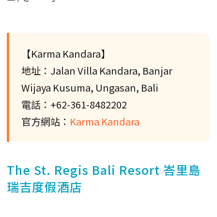
【Karma Kandara】
地址：Jalan Villa Kandara, Banjar
Wijaya Kusuma, Ungasan, Bali
電話：+62-361-8482202
官方網站：
Karma Kandara
The St. Regis Bali Resort 峇里島
瑞吉度假酒店