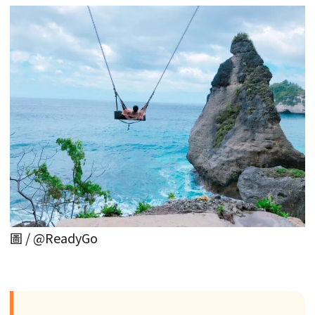
圖 / @ReadyGo