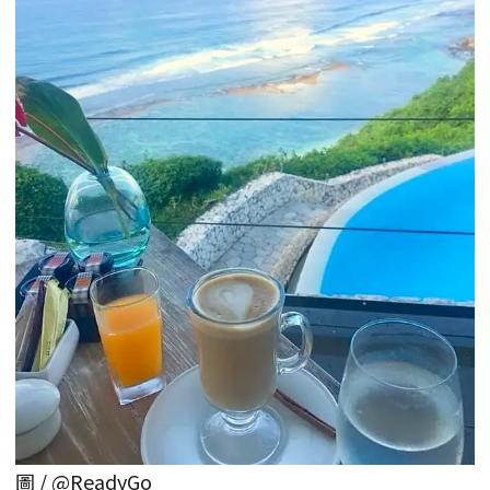
圖 / @ReadyGo