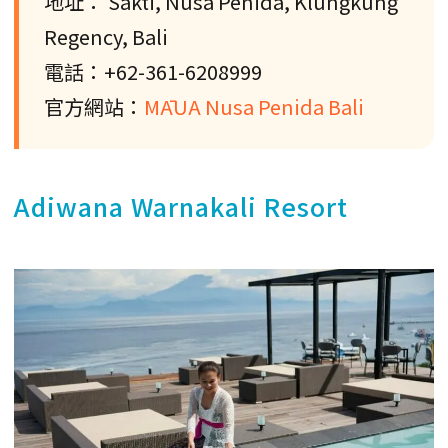
地址： Sakti, Nusa Penida, Klungkung
Regency, Bali
電話：+62-361-6208999
官方網站：
MĀUA Nusa Penida Bali
Adiwana Warnakali Resort