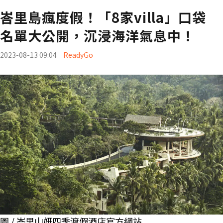
峇里島瘋度假！「8家villa」口袋
名單大公開，沉浸海洋氣息中！
2023-08-13 09:04
ReadyGo
圖 / 峇里山妍四季渡假酒店官方網站