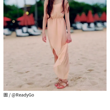
圖 / @ReadyGo