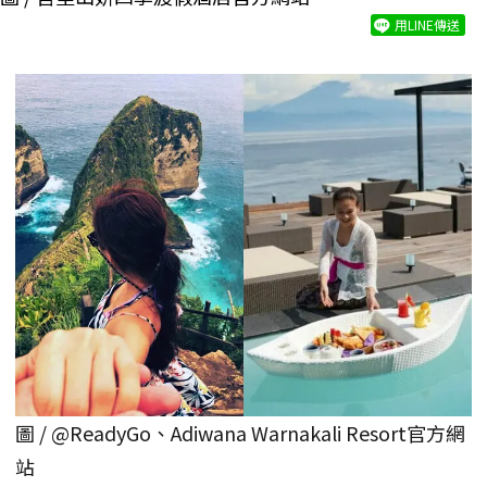
用LINE傳送
圖 / @ReadyGo、Adiwana Warnakali Resort官方網
站