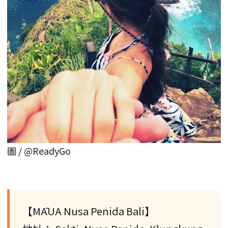
圖 / @ReadyGo
【MĀUA Nusa Penida Bali】