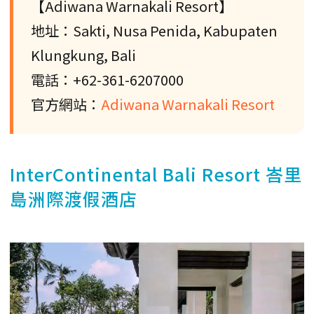
【Adiwana Warnakali Resort】
地址：Sakti, Nusa Penida, Kabupaten
Klungkung, Bali
電話：+62-361-6207000
官方網站：
Adiwana Warnakali Resort
InterContinental Bali Resort 峇里
島洲際渡假酒店