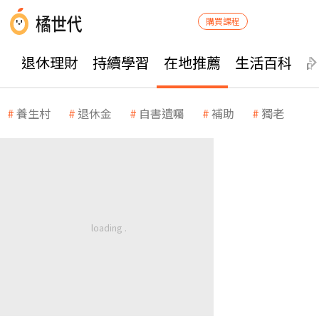
購買課程
退休理財
持續學習
在地推薦
生活百科
養生村
退休金
自書遺囑
補助
獨老