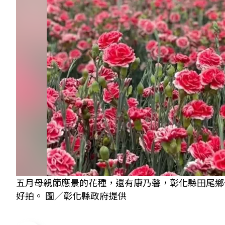
五月母親節應景的花種，還有康乃馨，彰化縣田尾鄉
好拍。 圖／彰化縣政府提供