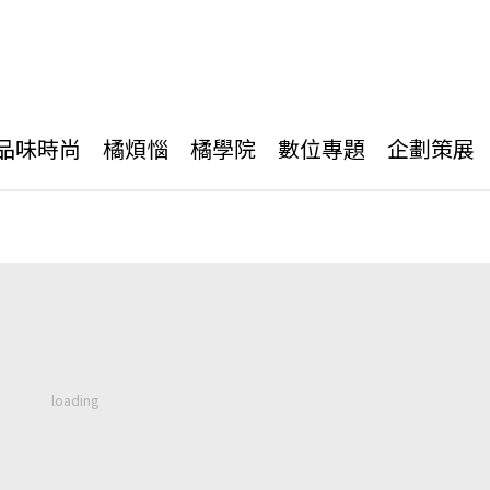
品味時尚
橘煩惱
橘學院
數位專題
企劃策展