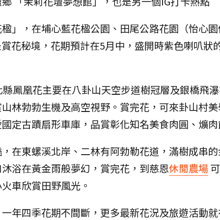
鄉 「茉莉花壇夢想館」，也是另一個IG打卡熱點
花楹」，在埔心藍花楹公園、田尾公路花園（怡心園
均是賞花秘境，花期預計在5月中，盛開時紫色喇叭狀
。
化縣鳳凰花主要在八卦山天空步道樹冠層及銀橋飛瀑
賞山林勃勃生機及高空視野。賞完花，可來卦山村美
愛國定古蹟扇形車庫，品賞彰化知名美食肉圓、爌肉
豔，在東螺溪北岸、二林有阿勃勒花道，滿樹成串的
如沐浴在黃金雨般夢幻，賞完花，到慈恩
休閒農場
可
小火車欣賞田野風光。
，一年四季花期不間斷，更多最新花況及旅遊活動就