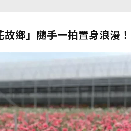
花故鄉」隨手一拍置身浪漫！