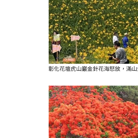
彰化花壇虎山巖金針花海怒放，滿山