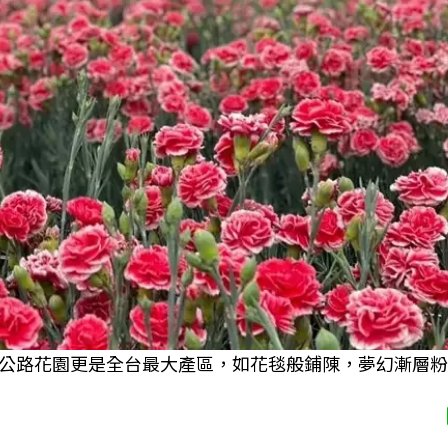
公路花園更是全台最大產區，如花毯般鋪陳，夢幻漸層粉