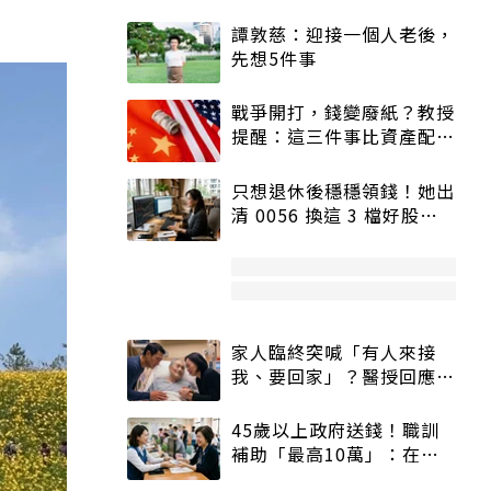
譚敦慈：迎接一個人老後，
先想5件事
戰爭開打，錢變廢紙？教授
提醒：這三件事比資產配置
更重要！
只想退休後穩穩領錢！她出
清 0056 換這 3 檔好股：
股價高點照樣買
家人臨終突喊「有人來接
我、要回家」？醫授回應方
式快學：避免抱憾終生
45歲以上政府送錢！職訓
補助「最高10萬」：在
職、待業都能申請