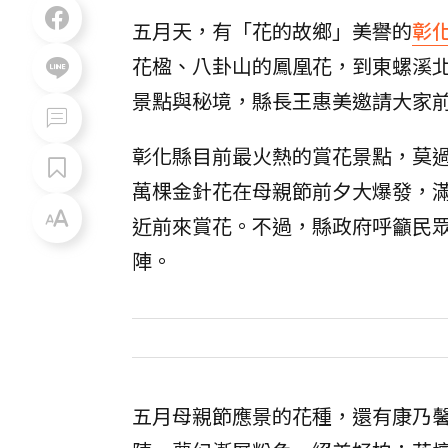
五月天，有「花的故鄉」美譽的
彰
花楹、八卦山的鳳凰花，到東螺溪
景點與秘境，縣長王惠美邀請大家
彰化縣目前最火熱的賞花景點，莫
萬棵金針花在母親節前夕大爆發，
近前來賞花。不過，縣政府呼籲民
陣。
五月母親節應景的花種，還有康乃