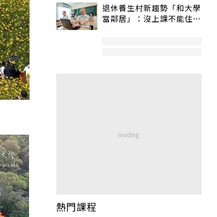
退休養生村新趨勢「和大學
當鄰居」：沒上課不能住、
宿舍變養老房
熱門課程