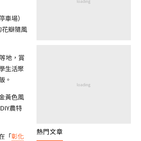
停車場）
的花瓣隨風
等地，賞
學生活聚
飯。
金黃色風
DIY農特
熱門文章
在「
彰化