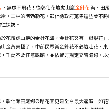
化
，無處不飛花！從彰化花壇虎山巖
金針花
海、田
北岸，二林的阿勃勒花，彰化縣政府蒐集這些美不勝
前往探訪。
過於花壇虎山巖的金針花海，金針花又有「母親花」
滿山金黃美極了，中部民眾賞金針花不必遠赴花、東
眾，千萬不要任意踩踏，並依警方規定交管路線，以
馨，彰化縣田尾鄉公路花園更是全台最大產區，如花