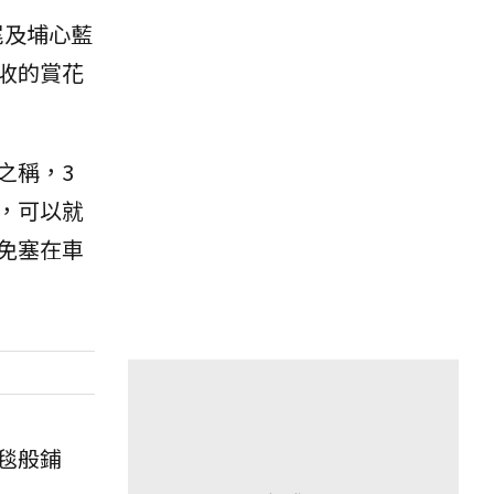
尾及埔心藍
收的賞花
之稱，3
，可以就
免塞在車
毯般鋪