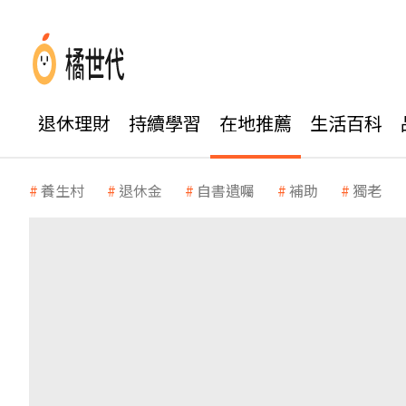
退休理財
持續學習
在地推薦
生活百科
養生村
退休金
自書遺囑
補助
獨老