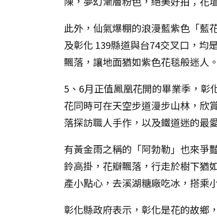
陳，夢幻漸層粉色，絕美好拍；花壇
此外，仙氣爆棚的浪漫藍紫色「藍
及彰化 139縣道與台74交叉口，
飄落，讓地面猶如紫色花毯般迷人
5、6月正值鳳凰花開的畢業季，彰
花同時可在天空步道漫步山林，欣
落探訪職人手作，以及鐵道迷的最
有黃金雨之稱的「阿勃勒」也來爭
鈴高掛，花瓣飄落，行走於樹下猶
產小點心，去溪湖糖廠吃冰，搭乘
彰化縣政府表示，彰化是花的故鄉