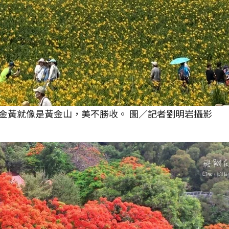
金黃就像是黃金山，美不勝收。 圖／記者劉明岩攝影