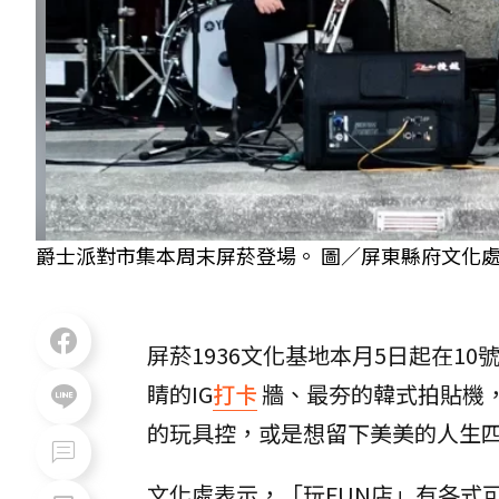
爵士派對市集本周末屏菸登場。 圖／屏東縣府文化
屏菸1936文化基地本月5日起在1
睛的IG
打卡
牆、最夯的韓式拍貼機
的玩具控，或是想留下美美的人生
文化處表示，「玩FUN店」有各式