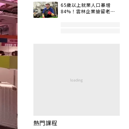
65歲以上就業人口暴增
84%！雲林企業搶留老員
工：穩定性高、經驗豐富
熱門課程