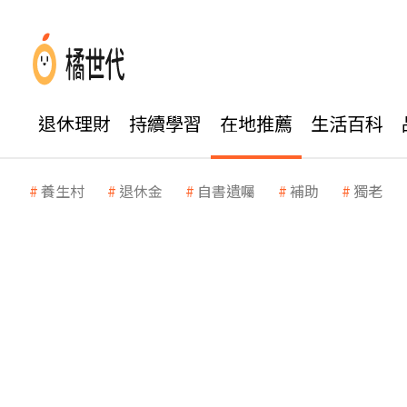
退休理財
持續學習
在地推薦
生活百科
養生村
退休金
自書遺囑
補助
獨老