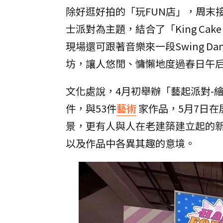
除好逛好拍的「玩FUN店」，周末
士派對為主題，結合了「King Cake 
現場還可跟著音樂來一段Swing 
坊，讓人悠閒、慵懶地度過春日午
文化處說，4月初舉辦「藝起派對-繪
件，與53件
藝術
家作品，5月7日
景，更有人與人在老建築建立起的
以及作品中各異其趣的意境。