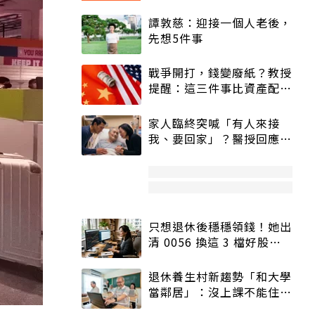
譚敦慈：迎接一個人老後，
先想5件事
戰爭開打，錢變廢紙？教授
提醒：這三件事比資產配置
更重要！
家人臨終突喊「有人來接
我、要回家」？醫授回應方
式快學：避免抱憾終生
只想退休後穩穩領錢！她出
清 0056 換這 3 檔好股：
股價高點照樣買
退休養生村新趨勢「和大學
當鄰居」：沒上課不能住、
宿舍變養老房