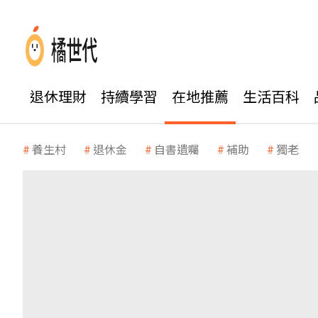
退休理財
持續學習
在地推薦
生活百科
養生村
退休金
自書遺囑
補助
獨老