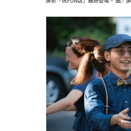
屏菸「玩FUN店」繽紛登場。 圖／