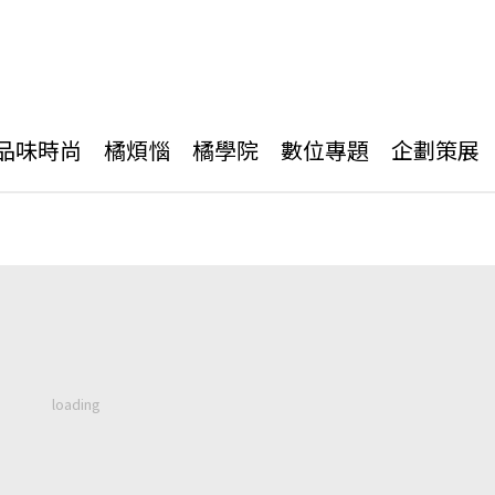
品味時尚
橘煩惱
橘學院
數位專題
企劃策展