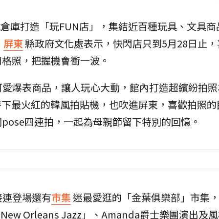
0號倉庫打造「玩FUN店」，集結近百種玩具、文具
，
屏東
縣政府文化處表示，快閃店只到5月28日止
四格照，把握機會衝一波。
可愛爆表商品，讓人玩心大動，館內打造超繽紛拍照
時下最火紅的韓風拍貼機，也吹進屏東，喜歡拍照的
pose四連拍，一起為母親節留下特別的回憶。
接連登場還有
市集
迷最愛逛的「金葉俱樂部」市集
New Orleans Jazz」、Amanda爵士樂團演出