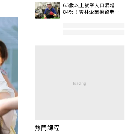
65歲以上就業人口暴增
84%！雲林企業搶留老員
工：穩定性高、經驗豐富
熱門課程